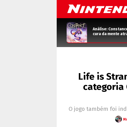
Análise: Constanc
cura da mente atr
Life is Str
categoria
O jogo também foi ind
M