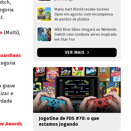
itch,
tegoria
Mario Kart World recebe torneio
Open em agosto com recompensa
al.
de pontos de platina
Wild Blue Skies chegará ao Nintendo
n
(Multi),
Switch com combate aéreo inspirado
em Star Fox
VER MAIS
Guardians
tegoria
a grave
izar e
rdade
Jogatina de FDS #70: o que
me Awards
estamos jogando