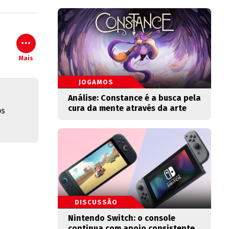
Mais
JOGAMOS
Análise: Constance é a busca pela
cura da mente através da arte
os
DISCUSSÃO
Nintendo Switch: o console
continua com apoio consistente