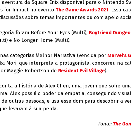
, aventura da Square Enix disponível para o Nintendo Sw
s for Impact no evento
The Game Awards 2021
. Essa ca
discussões sobre temas importantes ou com apelo soci
egoria foram Before Your Eyes (Multi),
Boyfriend Dungeo
lti) e No Longer Home (Multi).
nas categorias Melhor Narrativa (vencida por
Marvel's 
Erika Mori, que interpreta a protagonista, concorreu na ca
por Maggie Robertson de
Resident Evil Village
).
conta a história de Alex Chen, uma jovem que sofre um
ama. Alex possui o poder da empatia, conseguindo visual
de outras pessoas, e usa esse dom para descobrir a ve
que levaram à sua perda.
Fonte:
The Ga