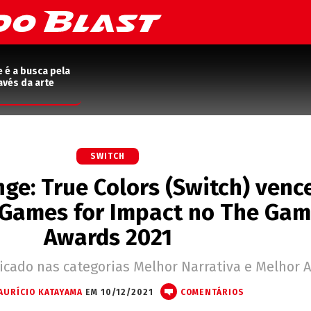
e é a busca pela
avés da arte
SWITCH
ange: True Colors (Switch) venc
 Games for Impact no The Ga
Awards 2021
icado nas categorias Melhor Narrativa e Melhor 
AURÍCIO KATAYAMA
EM 10/12/2021
COMENTÁRIOS