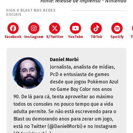
Fonte: release de imprensa - Nintendo
SIGA O BLAST NAS REDES
SOCIAIS
Facebook
Instagram
X/Twitter
YouTube
TikTok
Spotify
T
Daniel Morbi
Jornalista, analista de mídias,
PcD e entusiasta de games
desde que jogou Pokémon Azul
no Game Boy Color nos anos
90. De lá para cá, tenta aproveitar ao máximo
todos os consoles no pouco tempo que a vida
adulta permite. Se não está escrevendo para o
Blast ou demorando anos para zerar um jogo,
está no Twitter (@DanielMorbi) e no Instagram