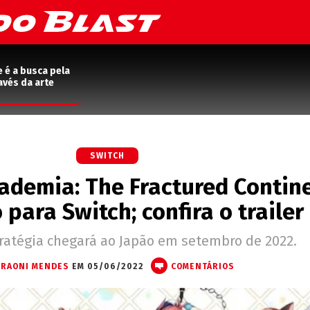
e é a busca pela
avés da arte
SWITCH
ademia: The Fractured Contin
 para Switch; confira o trailer
ratégia chegará ao Japão em setembro de 2022.
RAONI MENDES
EM 05/06/2022
COMENTÁRIOS