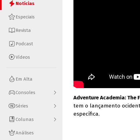
Notícias
Especiais
Revista
Podcast
Vídeos
Em Alta
Consoles
Adventure Academia: The F
tem o lançamento ocident
Séries
específica.
Colunas
Análises