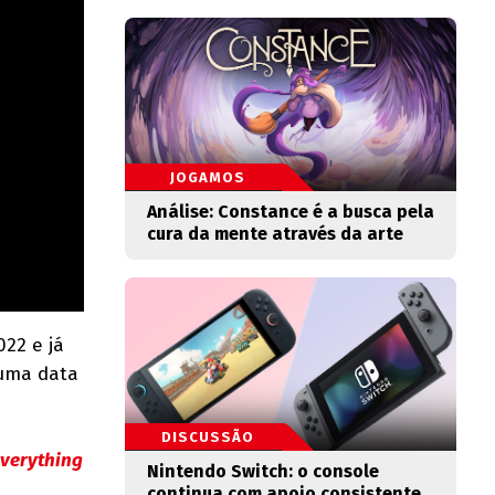
JOGAMOS
Análise: Constance é a busca pela
cura da mente através da arte
22 e já
 uma data
DISCUSSÃO
verything
Nintendo Switch: o console
continua com apoio consistente