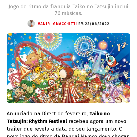
Jogo de ritmo da franquia Taiko no Tatsujin inclui
76 músicas.
IVANIR IGNACCHITTI
EM 23/06/2022
Anunciado na Direct de fevereiro,
Taiko no
Tatsujin: Rhythm Festival
recebeu agora um novo
trailer que revela a data do seu lançamento. O
novo jogo de ritmo da Bandai Namco deve chegar