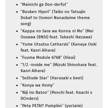
“Mainichi ga Don-derful”
“Bouken Hiyori” (Taiko no Tatsujin
Doka!! to Oomori Nanadaime theme
song)
“Kappa no Sara wa Konna ni Mo” (Mei
Oosawa (BNSI) feat. Takashi Ikezawa)
“Yume Utsutsu Catharsis” (Kanaya Ooki
feat. Kaori Aihara)
“Fuuma Module 6768” (Hisui)
“1/2 ~inside me” (Mizuki Shinohara feat.
Kaori Aihara)
“Solitude Star” (Harusaki x beet)
“Konya wa Homy”
“Niji Iro Baton” (Ponchi feat. Haachi x
DOnders)
“Peta PETA!? Pumpkin” (yuclaire)