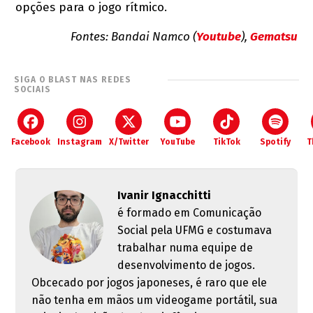
opções para o jogo rítmico.
Fontes: Bandai Namco (
Youtube
),
Gematsu
SIGA O BLAST NAS REDES
SOCIAIS
Facebook
Instagram
X/Twitter
YouTube
TikTok
Spotify
T
Ivanir Ignacchitti
é formado em Comunicação
Social pela UFMG e costumava
trabalhar numa equipe de
desenvolvimento de jogos.
Obcecado por jogos japoneses, é raro que ele
não tenha em mãos um videogame portátil, sua