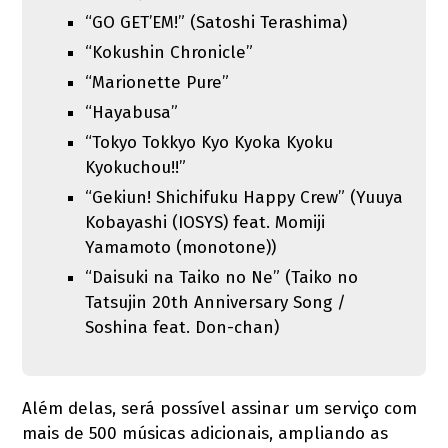
“GO GET’EM!” (Satoshi Terashima)
“Kokushin Chronicle”
“Marionette Pure”
“Hayabusa”
“Tokyo Tokkyo Kyo Kyoka Kyoku
Kyokuchou!!”
“Gekiun! Shichifuku Happy Crew” (Yuuya
Kobayashi (IOSYS) feat. Momiji
Yamamoto (monotone))
“Daisuki na Taiko no Ne” (Taiko no
Tatsujin 20th Anniversary Song /
Soshina feat. Don-chan)
Além delas, será possível assinar um serviço com
mais de 500 músicas adicionais, ampliando as