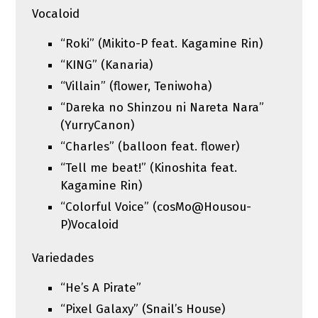
Vocaloid
“Roki” (Mikito-P feat. Kagamine Rin)
“KING” (Kanaria)
“Villain” (flower, Teniwoha)
“Dareka no Shinzou ni Nareta Nara”
(YurryCanon)
“Charles” (balloon feat. flower)
“Tell me beat!” (Kinoshita feat.
Kagamine Rin)
“Colorful Voice” (cosMo@Housou-
P)Vocaloid
Variedades
“He’s A Pirate”
“Pixel Galaxy” (Snail’s House)