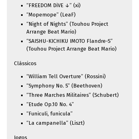
“FREEDOM DiVE ↓” (xi)
“Mopemope” (LeaF)
“Night of Nights” (Touhou Project
Arrange Beat Mario)
“SAISHU-KICHIKU IMOTO Flandre-S”
(Touhou Project Arrange Beat Mario)
Clássicos
“William Tell Overture” (Rossini)
“Symphony No. 5” (Beethoven)
“Three Marches Militaires” (Schubert)
“Etude Op.10 No. 4”
“Funiculi, funicula”
“La campanella” (Liszt)
Jogos