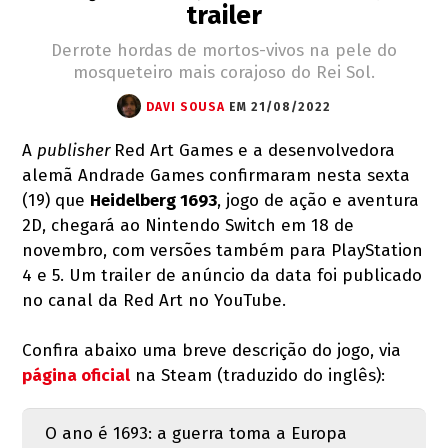
trailer
Derrote hordas de mortos-vivos na pele do
mosqueteiro mais corajoso do Rei Sol.
DAVI SOUSA
EM 21/08/2022
A
publisher
Red Art Games e a desenvolvedora
alemã Andrade Games confirmaram nesta sexta
(19) que
Heidelberg 1693
, jogo de ação e aventura
2D, chegará ao Nintendo Switch em 18 de
novembro, com versões também para PlayStation
4 e 5. Um trailer de anúncio da data foi publicado
no canal da Red Art no YouTube.
Confira abaixo uma breve descrição do jogo, via
página oficial
na Steam (traduzido do inglês):
O ano é 1693: a guerra toma a Europa