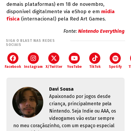
demais plataformas) em 18 de novembro,
disponível digitalmente via eShop e em
mídia
física
(internacional) pela Red Art Games.
Fonte:
Nintendo Everything
SIGA O BLAST NAS REDES
SOCIAIS
Facebook
Instagram
X/Twitter
YouTube
TikTok
Spotify
T
Davi Sousa
Apaixonado por jogos desde
criança, principalmente pela
Nintendo. Seja Indie ou AAA, os
videogames vão estar sempre
no meu coraçãozinho, com um espaço especial