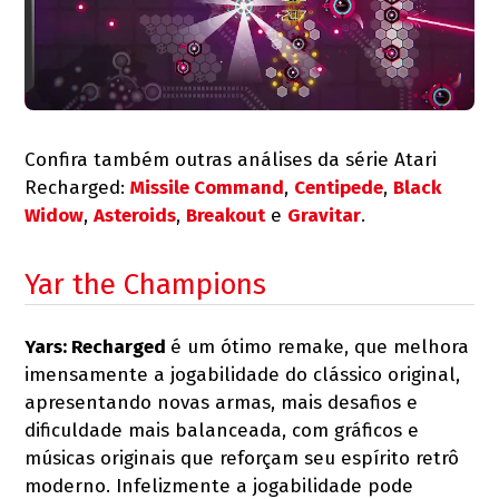
Confira também outras análises da série Atari
Recharged:
Missile Command
,
Centipede
,
Black
Widow
,
Asteroids
,
Breakout
e
Gravitar
.
Yar the Champions
Yars: Recharged
é um ótimo remake, que melhora
imensamente a jogabilidade do clássico original,
apresentando novas armas, mais desafios e
dificuldade mais balanceada, com gráficos e
músicas originais que reforçam seu espírito retrô
moderno. Infelizmente a jogabilidade pode