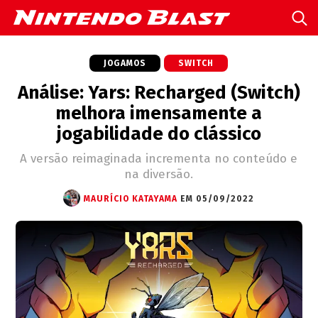
JOGAMOS
SWITCH
Análise: Yars: Recharged (Switch)
melhora imensamente a
jogabilidade do clássico
A versão reimaginada incrementa no conteúdo e
na diversão.
MAURÍCIO KATAYAMA
EM 05/09/2022