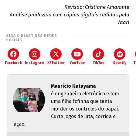
Revisão: Cristiane Amarante
Análise produzida com cópias digitais cedidas pela
Atari
SIGA O BLAST NAS REDES
SOCIAIS
Facebook
Instagram
X/Twitter
YouTube
TikTok
Spotify
T
Maurício Katayama
é engenheiro eletrônico e tem
uma filha fofinha que tenta
morder os controles do papai.
Curte jogos de luta, corrida e
ação.