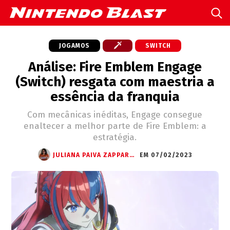
JOGAMOS
SWITCH
Análise: Fire Emblem Engage
(Switch) resgata com maestria a
essência da franquia
Com mecânicas inéditas, Engage consegue
enaltecer a melhor parte de Fire Emblem: a
estratégia.
JULIANA PAIVA ZAPPAROLI
EM 07/02/2023