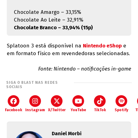
Chocolate Amargo – 33,15%
Chocolate Ao Leite – 32,91%
Chocolate Branco – 33,94% (15p)
Splatoon 3 está disponível na
Nintendo eShop
e
em formato físico em revendedoras selecionadas.
Fonte: Nintendo – notificações in-game
SIGA O BLAST NAS REDES
SOCIAIS
Facebook
Instagram
X/Twitter
YouTube
TikTok
Spotify
T
Daniel Morbi