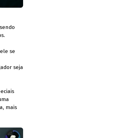
 sendo
s.
ele se
gador seja
eciais
 uma
a, mais