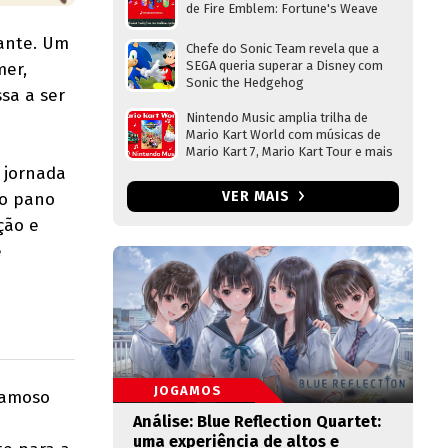
de Fire Emblem: Fortune's Weave
gante. Um
Chefe do Sonic Team revela que a
SEGA queria superar a Disney com
mer,
Sonic the Hedgehog
sa a ser
Nintendo Music amplia trilha de
Mario Kart World com músicas de
Mario Kart 7, Mario Kart Tour e mais
 jornada
VER MAIS
 o pano
ção e
e
JOGAMOS
famoso
Análise: Blue Reflection Quartet:
uma experiência de altos e