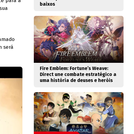
te para a
baixos
 sua
hamado
m será
Fire Emblem: Fortune’s Weave:
Direct une combate estratégico a
uma história de deuses e heróis