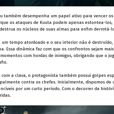
aru também desempenha um papel ativo para vencer os
orque os ataques de Kuuta podem apenas estontea-los,
estrua os núcleos de suas almas para enfim derrotá-lo
 um tempo atordoado e o seu interior não é destruído, 
ha. Essa dinâmica faz com que os confrontos sejam mais
há momentos com hordas de inimigos, obrigando que o jo
fio.
com a clava, o protagonista também possui golpes esp
cipalmente contra os chefes. Inicialmente, dispomos de
ncíveis por um curto período. Com o decorrer da históri
ridas.