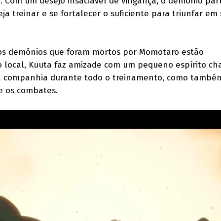
 Com um desejo insaciável de vingança, o demônio par
eja treinar e se fortalecer o suficiente para triunfar em
 os demônios que foram mortos por Momotaro estão
 local, Kuuta faz amizade com um pequeno espírito c
á companhia durante todo o treinamento, como també
e os combates.