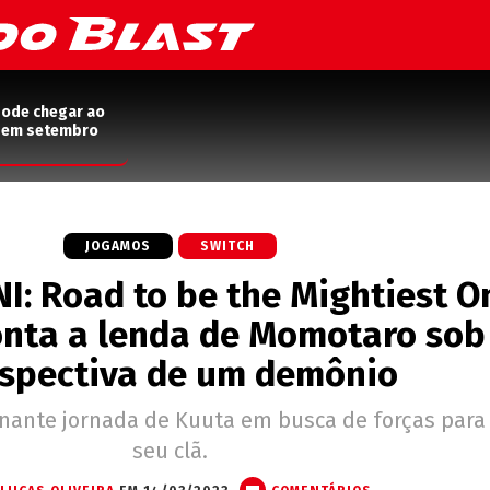
pode chegar ao
2 em setembro
JOGAMOS
SWITCH
NI: Road to be the Mightiest O
onta a lenda de Momotaro sob
spectiva de um demônio
ante jornada de Kuuta em busca de forças para 
seu clã.