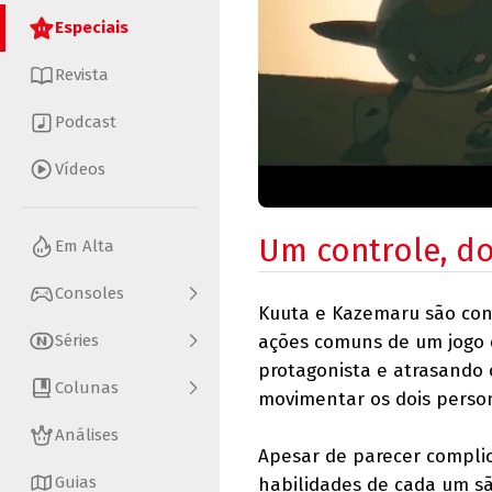
Especiais
Revista
Podcast
Vídeos
Um controle, d
Em Alta
Consoles
Kuuta e Kazemaru são con
ações comuns de um jogo d
Séries
protagonista e atrasando 
Colunas
movimentar os dois pers
Análises
Apesar de parecer compli
Guias
habilidades de cada um s