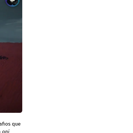
afios que
m
oni