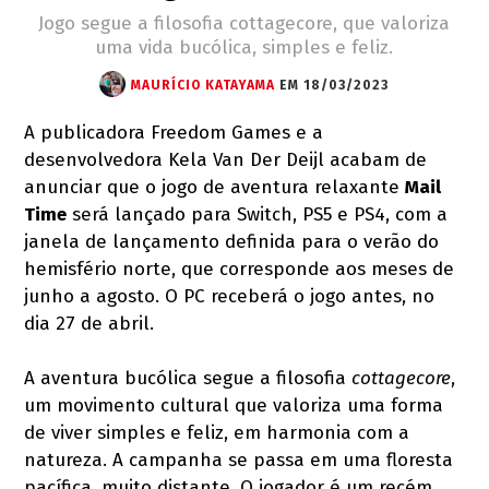
Jogo segue a filosofia cottagecore, que valoriza
uma vida bucólica, simples e feliz.
MAURÍCIO KATAYAMA
EM 18/03/2023
A publicadora Freedom Games e a
desenvolvedora Kela Van Der Deijl acabam de
anunciar que o jogo de aventura relaxante
Mail
Time
será lançado para Switch, PS5 e PS4, com a
janela de lançamento definida para o verão do
hemisfério norte, que corresponde aos meses de
junho a agosto. O PC receberá o jogo antes, no
dia 27 de abril.
A aventura bucólica segue a filosofia
cottagecore
,
um movimento cultural que valoriza uma forma
de viver simples e feliz, em harmonia com a
natureza. A campanha se passa em uma floresta
pacífica, muito distante. O jogador é um recém