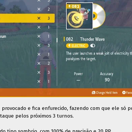
é provocado e fica enfurecido, fazendo com que ele só p
taque pelos próximos 3 turnos.
do tipo sombrio, com 100% de precisão e 20 PP.