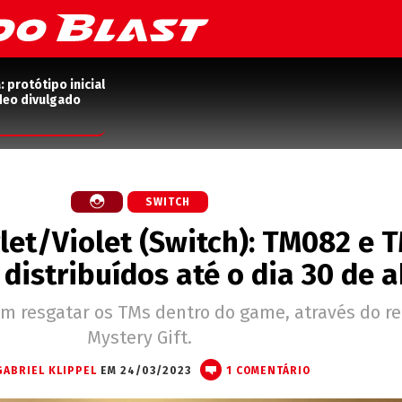
protótipo inicial
deo divulgado
SWITCH
et/Violet (Switch): TM082 e 
distribuídos até o dia 30 de a
m resgatar os TMs dentro do game, através do r
Mystery Gift.
GABRIEL KLIPPEL
EM 24/03/2023
1 COMENTÁRIO