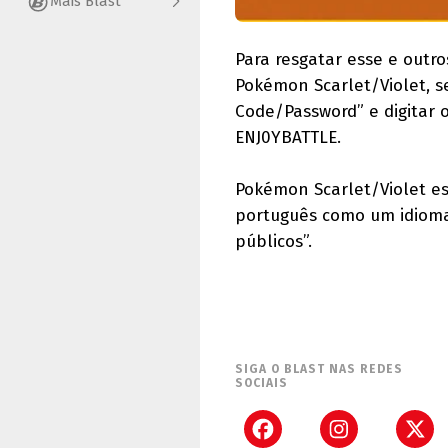
Mais Blast
Para resgatar esse e outro
Pokémon Scarlet/Violet, se
Code/Password” e digitar 
ENJ0YBATTLE.
Pokémon Scarlet/Violet e
português como um idioma d
públicos”.
SIGA O BLAST NAS REDES
SOCIAIS