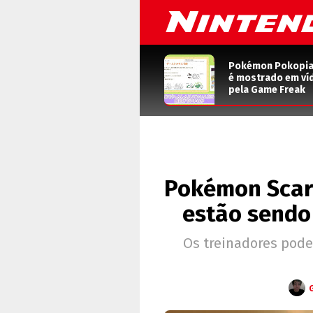
Pokémon Pokopia: 
é mostrado em ví
pela Game Freak
Pokémon Scarl
estão sendo 
Os treinadores pode