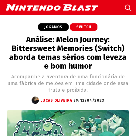
JOGAMOS
SWITCH
Análise: Melon Journey:
Bittersweet Memories (Switch)
aborda temas sérios com leveza
e bom humor
Acompanhe a aventura de uma funcionária de
uma fábrica de melões em uma cidade onde essa
fruta é proibida.
LUCAS OLIVEIRA
EM 12/04/2023