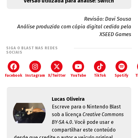
Versão utilizada para análise: Switch
Revisão: Davi Sousa
Análise produzida com cópia digital cedida pela
XSEED Games
SIGA O BLAST NAS REDES
SOCIAIS
Facebook
Instagram
X/Twitter
YouTube
TikTok
Spotify
T
Lucas Oliveira
Escreve para o Nintendo Blast
sob a licença
Creative Commons
BY-SA 4.0
. Você pode usar e
compartilhar este conteúdo
desde que credite o autor e veículo original.