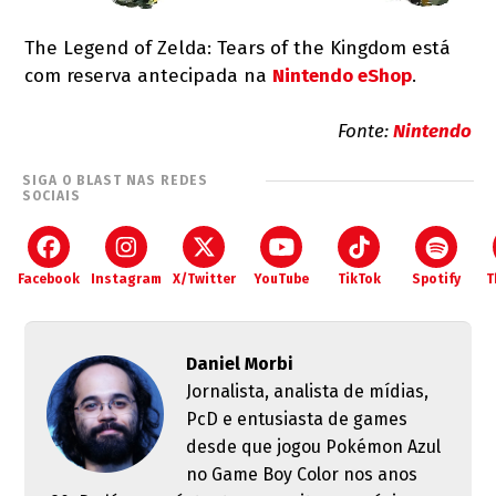
The Legend of Zelda: Tears of the Kingdom está
com reserva antecipada na
Nintendo eShop
.
Fonte:
Nintendo
SIGA O BLAST NAS REDES
SOCIAIS
Facebook
Instagram
X/Twitter
YouTube
TikTok
Spotify
T
Daniel Morbi
Jornalista, analista de mídias,
PcD e entusiasta de games
desde que jogou Pokémon Azul
no Game Boy Color nos anos