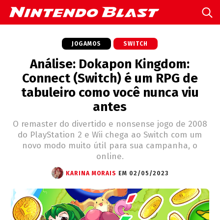
JOGAMOS
SWITCH
Análise: Dokapon Kingdom:
Connect (Switch) é um RPG de
tabuleiro como você nunca viu
antes
O remaster do divertido e nonsense jogo de 2008
do PlayStation 2 e Wii chega ao Switch com um
novo modo muito útil para sua campanha, o
online.
KARINA MORAIS
EM 02/05/2023