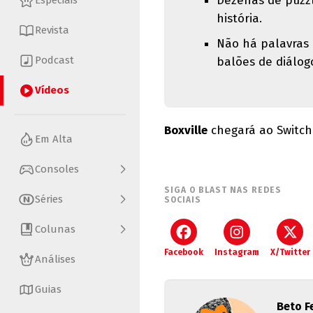
Dezenas de puzzl
Especiais
história.
Revista
Não há palavras
Podcast
balões de diálo
Vídeos
Boxville
chegará ao Switch 
Em Alta
Consoles
SIGA O BLAST NAS REDES
Séries
SOCIAIS
Colunas
Facebook
Instagram
X/Twitter
Análises
Guias
Beto F