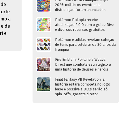
 de
2026: múltiplos eventos de
distribuição foram anunciados
corte
omo a
Pokémon Pokopia recebe
atualização 2.0.0 com o golpe Dive
 e de
e diversos recursos gratuitos
ri e
Pokémon e adidas revelam coleção
de tênis para celebrar os 30 anos da
franquia
Fire Emblem: Fortune’s Weave:
Direct une combate estratégico a
uma história de deuses e heróis
Final Fantasy VII Revelation: a
história estará completa no jogo
base e possíveis DLCs serão só
spin-offs, garante diretor