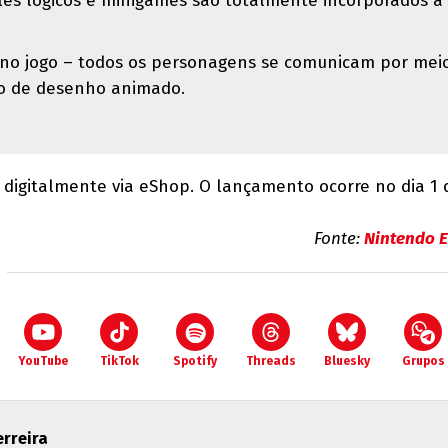
es lógicos e minigames são totalmente incorporados à
 no jogo – todos os personagens se comunicam por mei
go de desenho animado.
digitalmente via eShop. O lançamento ocorre no dia 1 
Fonte:
Nintendo E
YouTube
TikTok
Spotify
Threads
Bluesky
Grupos
erreira