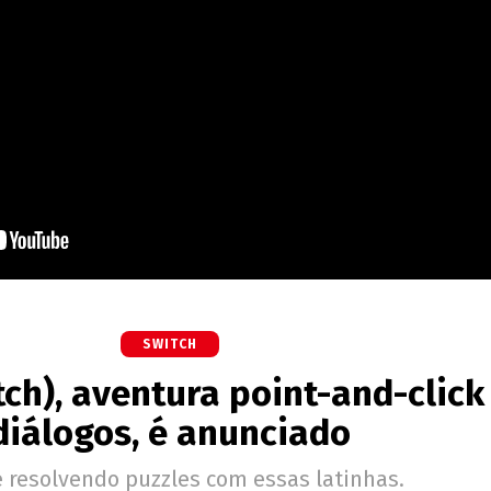
SWITCH
tch), aventura point-and-clic
diálogos, é anunciado
 resolvendo puzzles com essas latinhas.