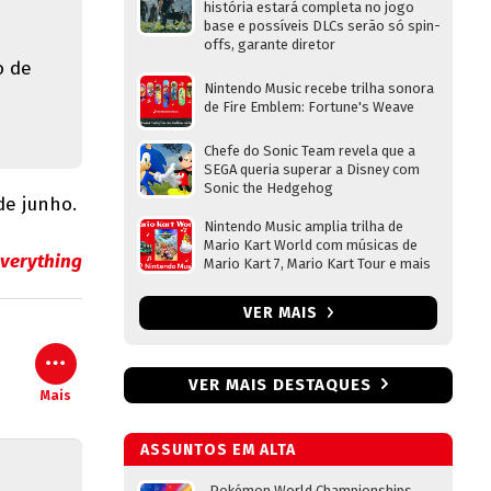
história estará completa no jogo
base e possíveis DLCs serão só spin-
offs, garante diretor
o de
Nintendo Music recebe trilha sonora
de Fire Emblem: Fortune's Weave
Chefe do Sonic Team revela que a
SEGA queria superar a Disney com
Sonic the Hedgehog
de junho.
Nintendo Music amplia trilha de
Mario Kart World com músicas de
verything
Mario Kart 7, Mario Kart Tour e mais
VER MAIS
VER MAIS DESTAQUES
Mais
ASSUNTOS EM ALTA
Pokémon World Championships