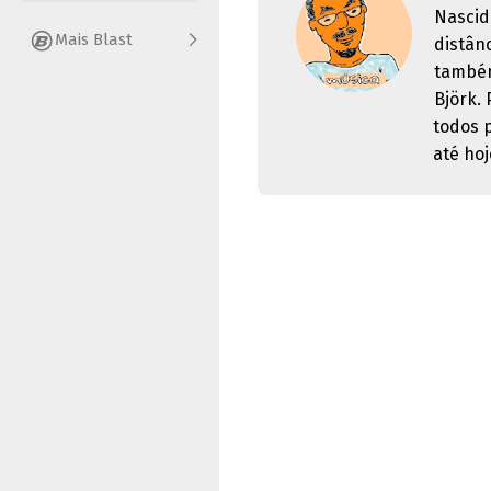
Nascid
Mais Blast
distân
também
Björk.
todos 
até hoj