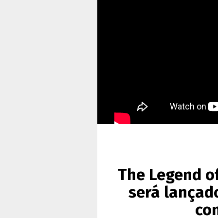
The Legend of
será lançad
con