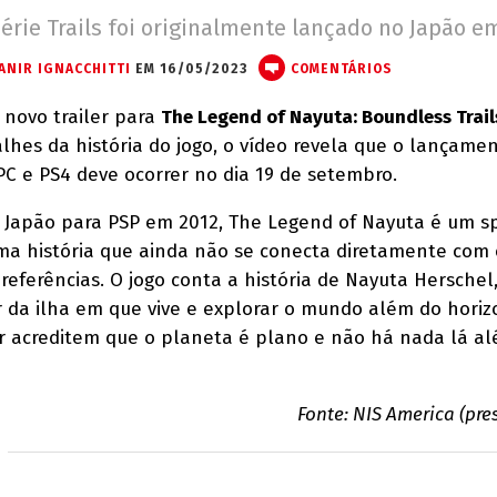
érie Trails foi originalmente lançado no Japão e
ANIR IGNACCHITTI
EM 16/05/2023
COMENTÁRIOS
 novo trailer para
The Legend of Nayuta: Boundless Trail
lhes da história do jogo, o vídeo revela que o lançame
PC e PS4 deve ocorrer no dia 19 de setembro.
 Japão para PSP em 2012, The Legend of Nayuta é um sp
uma história que ainda não se conecta diretamente com 
referências. O jogo conta a história de Nayuta Herschel
da ilha em que vive e explorar o mundo além do horiz
r acreditem que o planeta é plano e não há nada lá a
Fonte: NIS America (pres