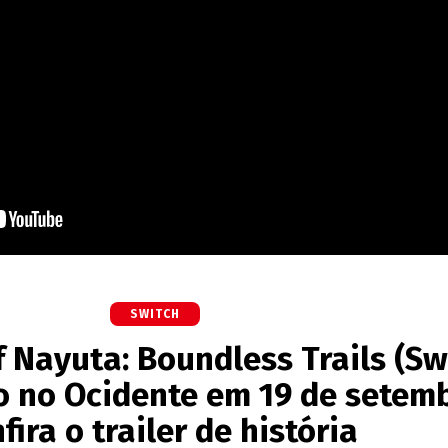
SWITCH
 Nayuta: Boundless Trails (Sw
o no Ocidente em 19 de setemb
fira o trailer de história