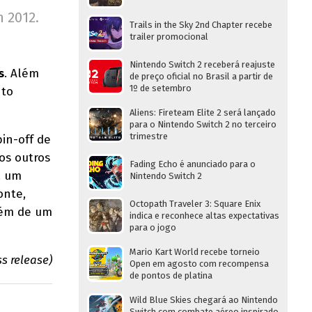
m 2012.
Trails in the Sky 2nd Chapter recebe
trailer promocional
Nintendo Switch 2 receberá reajuste
s
. Além
de preço oficial no Brasil a partir de
1º de setembro
nto
Aliens: Fireteam Elite 2 será lançado
para o Nintendo Switch 2 no terceiro
trimestre
in-off de
os outros
Fading Echo é anunciado para o
, um
Nintendo Switch 2
onte,
Octopath Traveler 3: Square Enix
lém de um
indica e reconhece altas expectativas
para o jogo
Mario Kart World recebe torneio
s release)
Open em agosto com recompensa
de pontos de platina
Wild Blue Skies chegará ao Nintendo
Switch com combate aéreo inspirado