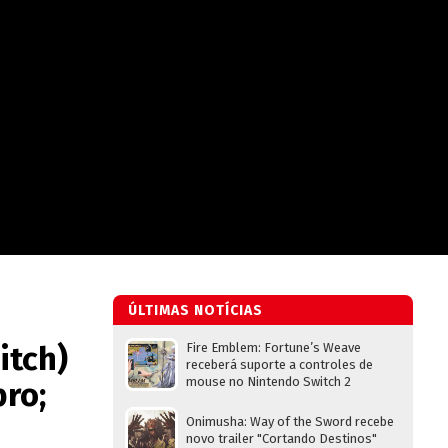
ÚLTIMAS NOTÍCIAS
itch)
Fire Emblem: Fortune’s Weave
receberá suporte a controles de
mouse no Nintendo Switch 2
ro;
Onimusha: Way of the Sword recebe
novo trailer "Cortando Destinos"