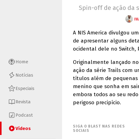
Spin-off de ação da s
IV
A NIS America divulgou um
de apresentar alguns deta
ocidental dele no Switch, 
Home
Originalmente lançado no
ação da série Trails com 
Notícias
títulos além de pequenas 
menino que sonha em sair 
Especiais
embora todos ao seu redo
Revista
perigoso precipício.
Podcast
SIGA O BLAST NAS REDES
Vídeos
SOCIAIS