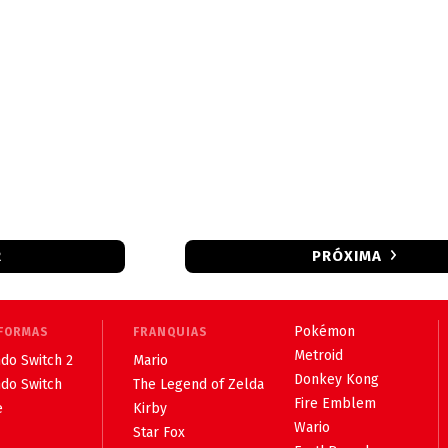
R
PRÓXIMA
Pokémon
FORMAS
FRANQUIAS
Metroid
do Switch 2
Mario
Donkey Kong
ndo Switch
The Legend of Zelda
Fire Emblem
e
Kirby
Wario
Star Fox