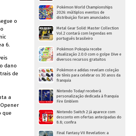
Pokémon World Championships
2026: múltiplos eventos de
distribuição foram anunciados
 segue o
do
Metal Gear Solid: Master Collection
Vol.2 contará com legendas em
nic
português brasileiro
ea 6.
Pokémon Pokopia recebe
atualização 2.0.0 com o golpe Dive e
eis
diversos recursos gratuitos
 o dano
Pokémon e adidas revelam coleção
trais de
de tênis para celebrar os 30 anos da
franquia
Nintendo Today! receberá
personalização dedicada à franquia
nta a
Fire Emblem
e Opener
Nintendo Switch 2 já aparece com
o que
desconto em ofertas antecipadas do
8.8; confira
Final Fantasy VII Revelation: a