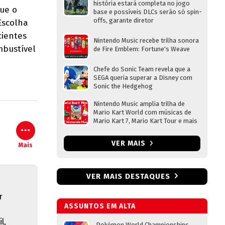
história estará completa no jogo
que o
base e possíveis DLCs serão só spin-
offs, garante diretor
Escolha
cientes
Nintendo Music recebe trilha sonora
mbustível
de Fire Emblem: Fortune's Weave
Chefe do Sonic Team revela que a
SEGA queria superar a Disney com
Sonic the Hedgehog
Nintendo Music amplia trilha de
Mario Kart World com músicas de
Mario Kart 7, Mario Kart Tour e mais
VER MAIS
Mais
VER MAIS DESTAQUES
r
ASSUNTOS EM ALTA
l,
Pokémon World Championships