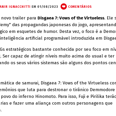
ANIR IGNACCHITTI
EM 01/08/2023
COMENTÁRIOS
 novo trailer para
Disgaea 7: Vows of the Virtueless
. Ele
emy" das propagandas japonesas do jogo, apresentan
ico em esquetes de humor. Desta vez, o foco é a Demo
inteligência artificial programável introduzida em Disga
Gs estratégicos bastante conhecida por seu foco em nív
g. Ser capaz de atingir níveis muito acima do usual e ter
zando os seus vários sistemas são alguns dos pontos cen
ática de samurai, Disgaea 7: Vows of the Virtueless co
demônios que luta para destronar o tirânico Demmodor
povo do inferno Hinomoto. Para isso, Fuji e Pirilika terã
árias e fazer uma aliança com outros personagens que
.