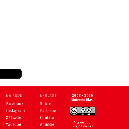
NA REDE
N-BLAST
2008 - 2026
Nintendo Blast
Facebook
Sobre
Instagram
Participe
X/Twitter
Contato
© Layout por
YouTube
Anuncie
Sérgio Estrella e