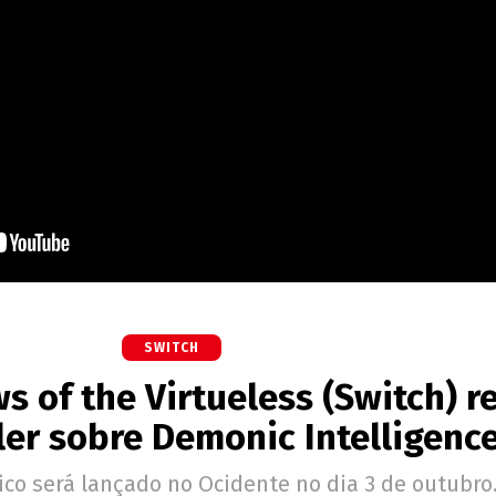
SWITCH
s of the Virtueless (Switch) r
ler sobre Demonic Intelligenc
ico será lançado no Ocidente no dia 3 de outubro