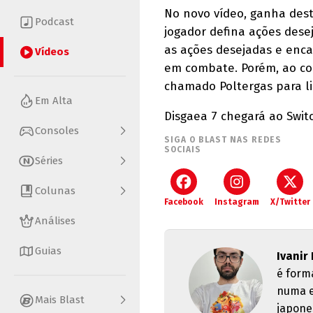
No novo vídeo, ganha dest
Podcast
jogador defina ações dese
as ações desejadas e enca
Vídeos
em combate. Porém, ao con
chamado Poltergas para li
Em Alta
Disgaea 7 chegará ao Switc
Consoles
SIGA O BLAST NAS REDES
SOCIAIS
Séries
Colunas
Facebook
Instagram
X/Twitter
Análises
Guias
Ivanir
é form
numa e
Mais Blast
japone