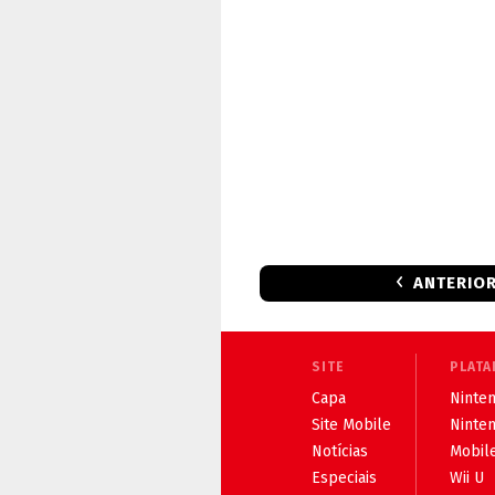
ANTERIO
SITE
PLATA
Capa
Ninten
Site Mobile
Ninte
Notícias
Mobil
Especiais
Wii U