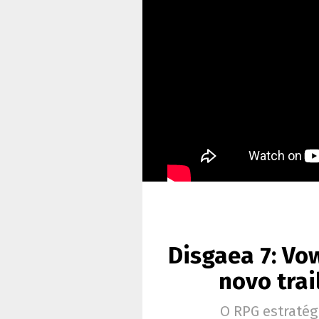
Disgaea 7: Vow
novo trai
O RPG estratég