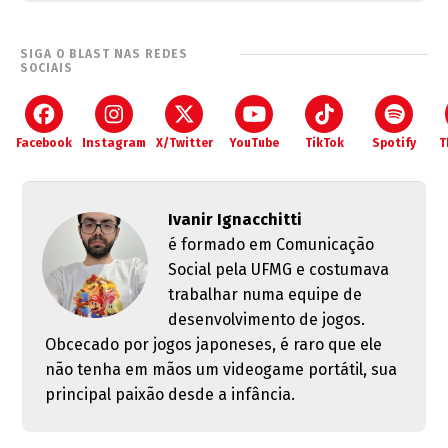
SIGA O BLAST NAS REDES
SOCIAIS
Facebook
Instagram
X/Twitter
YouTube
TikTok
Spotify
T
Ivanir Ignacchitti
é formado em Comunicação
Social pela UFMG e costumava
trabalhar numa equipe de
desenvolvimento de jogos.
Obcecado por jogos japoneses, é raro que ele
não tenha em mãos um videogame portátil, sua
principal paixão desde a infância.