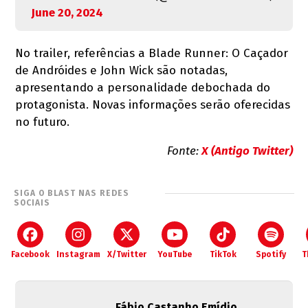
June 20, 2024
No trailer, referências a Blade Runner: O Caçador
de Andróides e John Wick são notadas,
apresentando a personalidade debochada do
protagonista. Novas informações serão oferecidas
no futuro.
Fonte:
X (Antigo Twitter)
SIGA O BLAST NAS REDES
SOCIAIS
Facebook
Instagram
X/Twitter
YouTube
TikTok
Spotify
T
Fábio Castanho Emídio