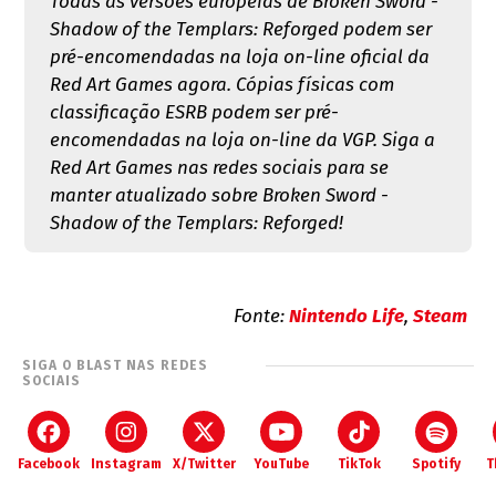
Todas as versões européias de Broken Sword -
Shadow of the Templars: Reforged podem ser
pré-encomendadas na loja on-line oficial da
Red Art Games agora. Cópias físicas com
classificação ESRB podem ser pré-
encomendadas na loja on-line da VGP. Siga a
Red Art Games nas redes sociais para se
manter atualizado sobre Broken Sword -
Shadow of the Templars: Reforged!
Fonte:
Nintendo Life
,
Steam
SIGA O BLAST NAS REDES
SOCIAIS
Facebook
Instagram
X/Twitter
YouTube
TikTok
Spotify
T