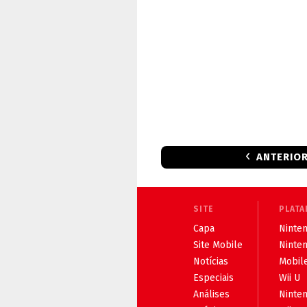
ANTERIO
SITE
PLATA
Capa
Ninten
Site Mobile
Ninte
Notícias
Mobil
Especiais
Wii U
Análises
Ninte