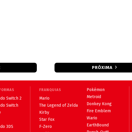
R
PRÓXIMA
Pokémon
FORMAS
FRANQUIAS
Metroid
do Switch 2
Mario
Donkey Kong
ndo Switch
The Legend of Zelda
Fire Emblem
e
Kirby
Wario
Star Fox
EarthBound
ndo 3DS
F-Zero