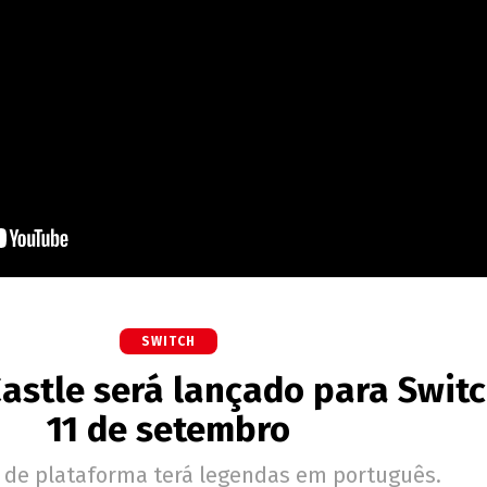
SWITCH
astle será lançado para Swit
11 de setembro
p de plataforma terá legendas em português.