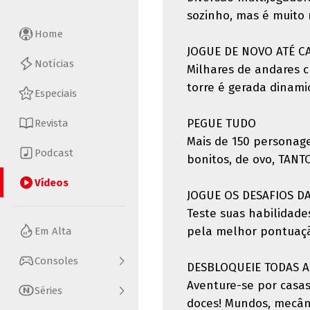
sozinho, mas é muito 
Home
JOGUE DE NOVO ATÉ C
Notícias
Milhares de andares c
torre é gerada dinami
Especiais
PEGUE TUDO
Revista
Mais de 150 personag
Podcast
bonitos, de ovo, TAN
Vídeos
JOGUE OS DESAFIOS D
Teste suas habilidade
pela melhor pontuação
Em Alta
Consoles
DESBLOQUEIE TODAS A
Aventure-se por casas
Séries
doces! Mundos, mecâni