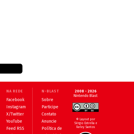
NA REDE
N-BLAST
2008 - 2026
Nintendo Blast
Facebook
Sobre
Instagram
Participe
X/Twitter
Contato
© Layout por
YouTube
Anuncie
Sérgio Estrella e
Farley Santos
Feed RSS
Política de