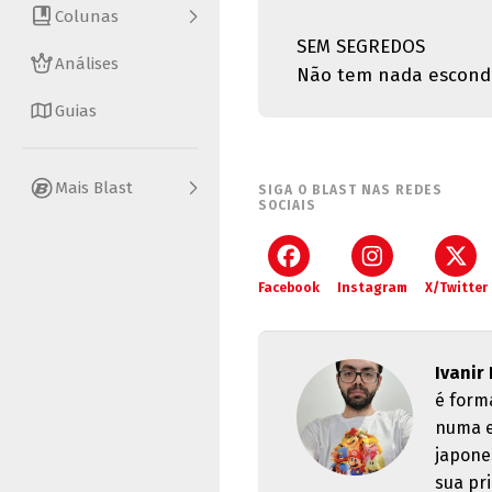
Colunas
SEM SEGREDOS
Análises
Não tem nada escondi
Guias
Mais Blast
SIGA O BLAST NAS REDES
SOCIAIS
Facebook
Instagram
X/Twitter
Ivanir
é form
numa e
japone
sua pri