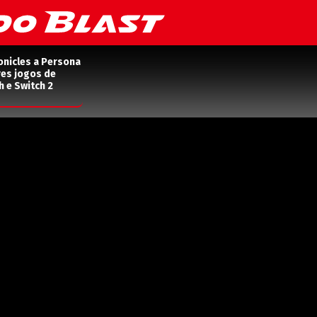
onicles a Persona
res jogos de
h e Switch 2