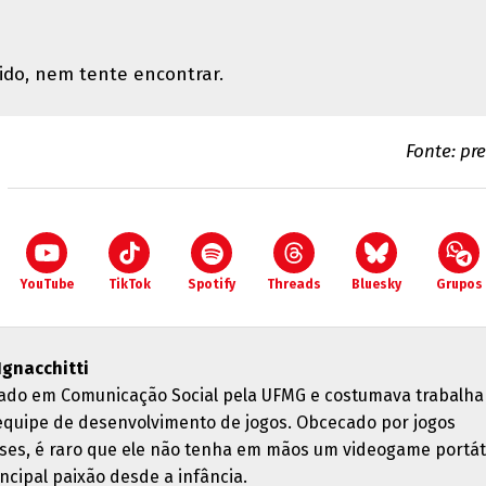
do, nem tente encontrar.
Fonte: pr
YouTube
TikTok
Spotify
Threads
Bluesky
Grupos
 Ignacchitti
ado em Comunicação Social pela UFMG e costumava trabalha
quipe de desenvolvimento de jogos. Obcecado por jogos
ses, é raro que ele não tenha em mãos um videogame portáti
ncipal paixão desde a infância.