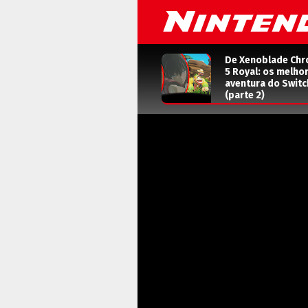
De Xenoblade Chr
5 Royal: os melho
aventura do Switc
(parte 2)