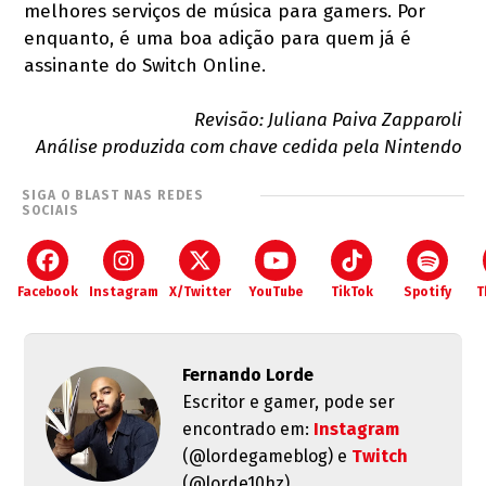
melhores serviços de música para gamers. Por
enquanto, é uma boa adição para quem já é
assinante do Switch Online.
Revisão: Juliana Paiva Zapparoli
Análise produzida com chave cedida pela Nintendo
SIGA O BLAST NAS REDES
SOCIAIS
Facebook
Instagram
X/Twitter
YouTube
TikTok
Spotify
T
Fernando Lorde
Escritor e gamer, pode ser
encontrado em:
Instagram
(@lordegameblog) e
Twitch
(@lorde10hz).