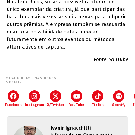
Nas Tera Raids, só será possível capturar um
único exemplar da criatura, já que participar das
batalhas mais vezes servirá apenas para adquirir
outros prêmios. A empresa também se resguarda
quanto à possibilidade dele aparecer
futuramente em outros eventos ou métodos
alternativos de captura.
Fonte: YouTube
SIGA O BLAST NAS REDES
SOCIAIS
Facebook
Instagram
X/Twitter
YouTube
TikTok
Spotify
T
Ivanir Ignacchitti