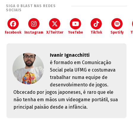
SIGA O BLAST NAS REDES
SOCIAIS
Facebook
Instagram
X/Twitter
YouTube
TikTok
Spotify
T
Ivanir Ignacchitti
é formado em Comunicação
Social pela UFMG e costumava
trabalhar numa equipe de
desenvolvimento de jogos.
Obcecado por jogos japoneses, é raro que ele
não tenha em mãos um videogame portátil, sua
principal paixão desde a infância.