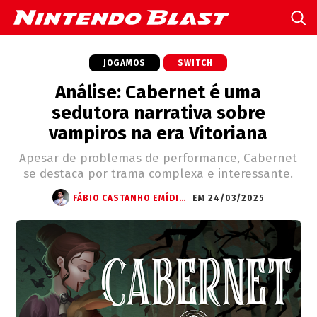
JOGAMOS
SWITCH
Análise: Cabernet é uma
sedutora narrativa sobre
vampiros na era Vitoriana
Apesar de problemas de performance, Cabernet
se destaca por trama complexa e interessante.
FÁBIO CASTANHO EMÍDIO (STARWRITTER)
EM 24/03/2025