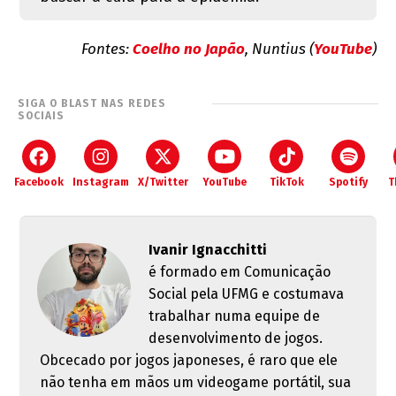
Fontes:
Coelho no Japão
, Nuntius (
YouTube
)
SIGA O BLAST NAS REDES
SOCIAIS
Facebook
Instagram
X/Twitter
YouTube
TikTok
Spotify
T
Ivanir Ignacchitti
é formado em Comunicação
Social pela UFMG e costumava
trabalhar numa equipe de
desenvolvimento de jogos.
Obcecado por jogos japoneses, é raro que ele
não tenha em mãos um videogame portátil, sua