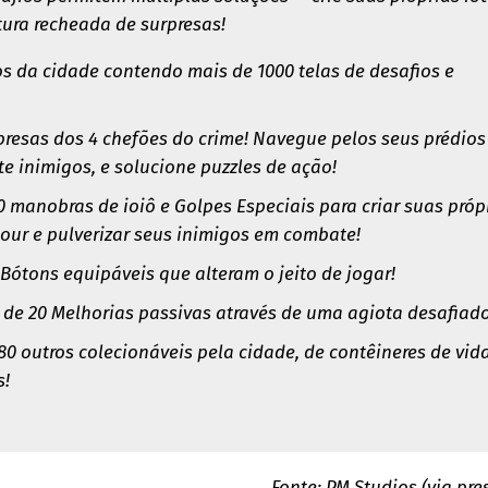
ura recheada de surpresas!
ros da cidade contendo mais de 1000 telas de desafios e
mpresas dos 4 chefões do crime! Navegue pelos seus prédios
ote inimigos, e solucione puzzles de ação!
 manobras de ioiô e Golpes Especiais para criar suas próp
kour e pulverizar seus inimigos em combate!
 Bótons equipáveis que alteram o jeito de jogar!
de 20 Melhorias passivas através de uma agiota desafiado
80 outros colecionáveis pela cidade, de contêineres de vid
s!
Fonte: PM Studios (via pre