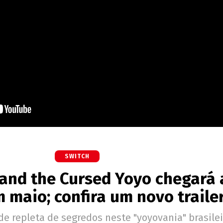
SWITCH
o and the Cursed Yoyo chegará
 maio; confira um novo traile
e repleta de segredos neste "yoyovania" brasilei