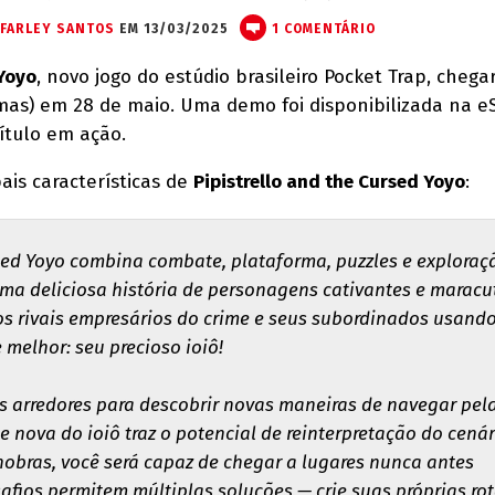
FARLEY SANTOS
EM 13/03/2025
1 COMENTÁRIO
 Yoyo
, novo jogo do estúdio brasileiro Pocket Trap, chega
mas) em 28 de maio. Uma demo foi disponibilizada na e
ítulo em ação.
pais características de
Pipistrello and the Cursed Yoyo
:
rsed Yoyo combina combate, plataforma, puzzles e exploraç
uma deliciosa história de personagens cativantes e maracu
 os rivais empresários do crime e seus subordinados usand
melhor: seu precioso ioiô!
s arredores para descobrir novas maneiras de navegar pel
 nova do ioiô traz o potencial de reinterpretação do cenár
obras, você será capaz de chegar a lugares nunca antes
afios permitem múltiplas soluções — crie suas próprias ro