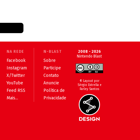
NA REDE
N-BLAST
2008 - 2026
Nintendo Blast
Facebook
Sobre
Instagram
Participe
X/Twitter
Contato
© Layout por
YouTube
Anuncie
Sérgio Estrella e
Farley Santos
Feed RSS
Política de
Mais...
Privacidade