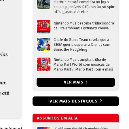
história estará completa no jogo
base e possíveis DLCs serão só spin-
offs, garante diretor
Nintendo Music recebe trilha sonora
de Fire Emblem: Fortune's Weave
Chefe do Sonic Team revela que a
SEGA queria superar a Disney com
Sonic the Hedgehog
rias
Nintendo Music amplia trilha de
Mario Kart World com músicas de
Mario Kart 7, Mario Kart Tour e mais
ra!
VER MAIS
a até
VER MAIS DESTAQUES
ASSUNTOS EM ALTA
ss release)
Pokémon World Championships