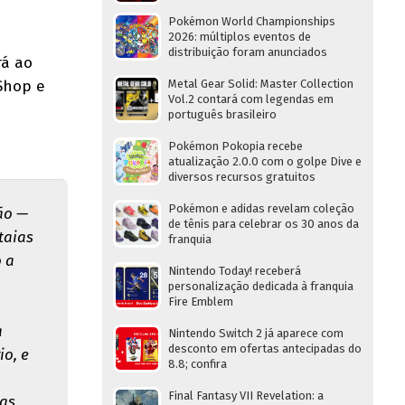
Pokémon World Championships
2026: múltiplos eventos de
distribuição foram anunciados
rá ao
Shop e
Metal Gear Solid: Master Collection
Vol.2 contará com legendas em
português brasileiro
Pokémon Pokopia recebe
atualização 2.0.0 com o golpe Dive e
diversos recursos gratuitos
Pokémon e adidas revelam coleção
ão —
de tênis para celebrar os 30 anos da
taias
franquia
o a
Nintendo Today! receberá
personalização dedicada à franquia
Fire Emblem
a
Nintendo Switch 2 já aparece com
desconto em ofertas antecipadas do
io, e
8.8; confira
Final Fantasy VII Revelation: a
tas