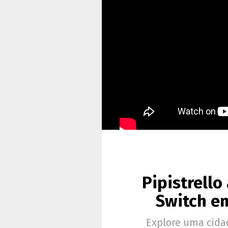
Pipistrell
Switch em
Explore uma cidad