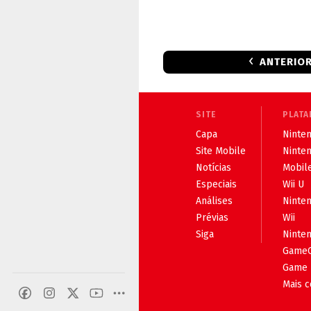
ANTERIO
SITE
PLATA
Capa
Ninten
Site Mobile
Ninte
Notícias
Mobil
Especiais
Wii U
Análises
Ninte
Prévias
Wii
Siga
Ninte
Game
Game 
Mais 