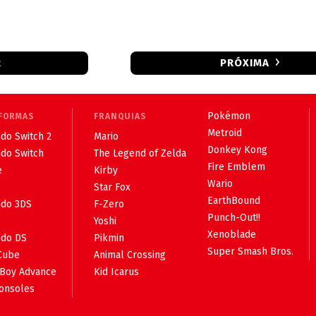
R
PRÓXIMA
Pokémon
FORMAS
FRANQUIAS
Metroid
do Switch 2
Mario
Donkey Kong
ndo Switch
The Legend of Zelda
Fire Emblem
e
Kirby
Wario
Star Fox
EarthBound
ndo 3DS
F-Zero
Punch-Out!!
Yoshi
Xenoblade
ndo DS
Pikmin
Super Smash Bros.
Cube
Animal Crossing
Boy Advance
Kid Icarus
consoles