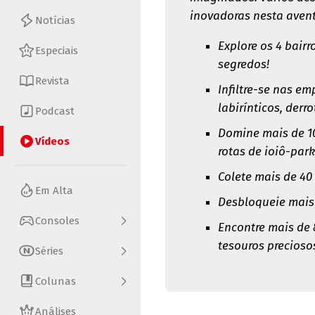
inovadoras nesta avent
Notícias
Explore os 4 bair
Especiais
segredos!
Revista
Infiltre-se nas e
labirínticos, derr
Podcast
Domine mais de 10
Vídeos
rotas de ioiô-par
Colete mais de 40
Em Alta
Desbloqueie mais 
Consoles
Encontre mais de 
tesouros precioso
Séries
Colunas
Análises