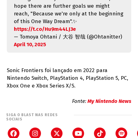
hope there are further goals we might
reach, "Because we're only at the beginning
of this One Way Dream".✨
https://t.co/Hu9m44LJ3e
— Tomoya Ohtani / 大谷 智哉 (@Ohtanitter)
April 10, 2025
Sonic Frontiers foi lançado em 2022 para
Nintendo Switch, PlayStation 4, PlayStation 5, PC,
Xbox One e Xbox Series X/S.
Fonte:
My Nintendo News
SIGA O BLAST NAS REDES
SOCIAIS