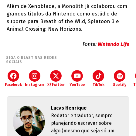
Além de Xenoblade, a Monolith já colaborou com
grandes títulos da Nintendo como estúdio de
suporte para Breath of the Wild, Splatoon 3 e
Animal Crossing: New Horizons.
Fonte:
Nintendo Life
SIGA O BLAST NAS REDES
SOCIAIS
Facebook
Instagram
X/Twitter
YouTube
TikTok
Spotify
T
Lucas Henrique
Redator e tradutor, sempre
planejando escrever sobre
algo (mesmo que seja só um