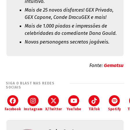
intuitivo.
Mais de 25 novos disfarces! GEX Privado,
GEX Capone, Conde DracuGEX e mais!
Mais de 1.000 piadas e impressões de
celebridades do comediante Dana Gould.
Novos personagens secretos jogáveis.
Fonte:
Gematsu
SIGA O BLAST NAS REDES
SOCIAIS
Facebook
Instagram
X/Twitter
YouTube
TikTok
Spotify
T