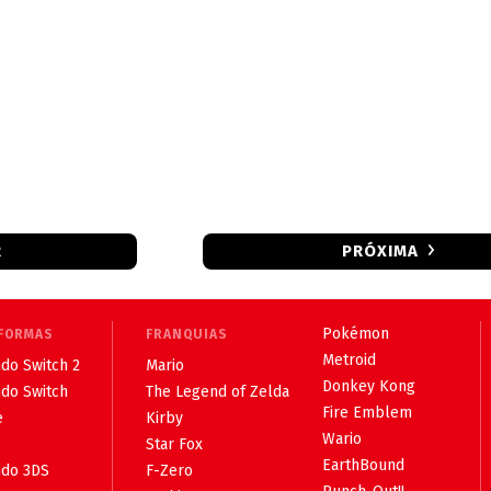
R
PRÓXIMA
Pokémon
FORMAS
FRANQUIAS
Metroid
do Switch 2
Mario
Donkey Kong
ndo Switch
The Legend of Zelda
Fire Emblem
e
Kirby
Wario
Star Fox
EarthBound
ndo 3DS
F-Zero