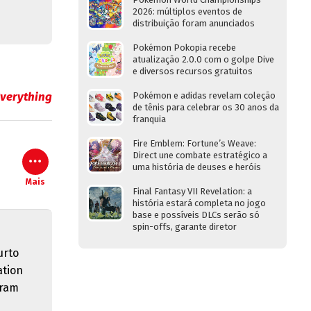
2026: múltiplos eventos de
distribuição foram anunciados
Pokémon Pokopia recebe
atualização 2.0.0 com o golpe Dive
e diversos recursos gratuitos
verything
Pokémon e adidas revelam coleção
de tênis para celebrar os 30 anos da
franquia
Fire Emblem: Fortune’s Weave:
Direct une combate estratégico a
uma história de deuses e heróis
Mais
Final Fantasy VII Revelation: a
história estará completa no jogo
base e possíveis DLCs serão só
spin-offs, garante diretor
urto
ation
gram