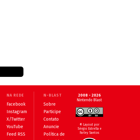
NA REDE
N-BLAST
2008 - 2026
Nintendo Blast
Facebook
Sobre
Instagram
Participe
X/Twitter
Contato
© Layout por
YouTube
Anuncie
Sérgio Estrella e
Farley Santos
Feed RSS
Política de