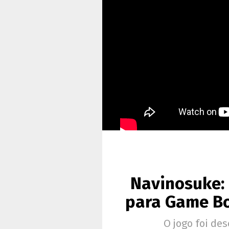
Navinosuke: 
para Game Bo
O jogo foi de