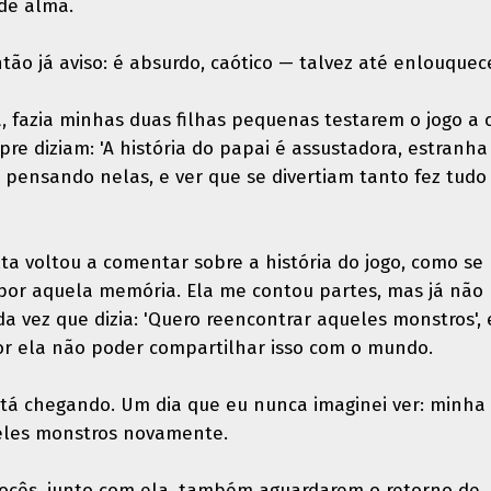
de alma.
então já aviso: é absurdo, caótico — talvez até enlouquec
 fazia minhas duas filhas pequenas testarem o jogo a 
re diziam: 'A história do papai é assustadora, estranha
do pensando nelas, e ver que se divertiam tanto fez tudo
lta voltou a comentar sobre a história do jogo, como se
 por aquela memória. Ela me contou partes, mas já não
da vez que dizia: 'Quero reencontrar aqueles monstros', 
or ela não poder compartilhar isso com o mundo.
stá chegando. Um dia que eu nunca imaginei ver: minha 
ueles monstros novamente.
e vocês, junto com ela, também aguardarem o retorno de