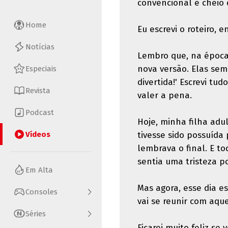
convencional e cheio 
Home
Eu escrevi o roteiro, 
Notícias
Lembro que, na época,
nova versão. Elas semp
Especiais
divertida!' Escrevi tu
Revista
valer a pena.
Podcast
Hoje, minha filha adu
Vídeos
tivesse sido possuída
lembrava o final. E to
sentia uma tristeza p
Em Alta
Mas agora, esse dia e
Consoles
vai se reunir com aq
Séries
Ficarei muito feliz s