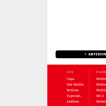
ANTERIO
SITE
PLATA
Capa
Ninten
Site Mobile
Ninte
Notícias
Mobil
Especiais
Wii U
Análises
Ninte