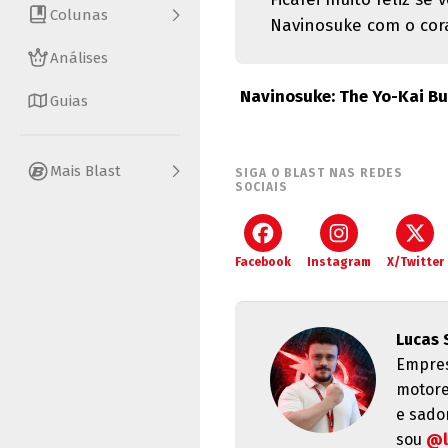
Colunas
Navinosuke com o cor
Análises
Navinosuke: The Yo-Kai Bu
Guias
Mais Blast
SIGA O BLAST NAS REDES
SOCIAIS
Facebook
Instagram
X/Twitter
Lucas 
Empres
motore
e sado
sou
@l