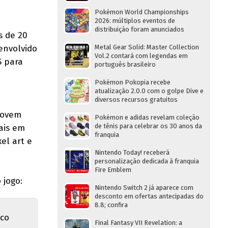
Pokémon World Championships
2026: múltiplos eventos de
distribuição foram anunciados
s de 20
envolvido
Metal Gear Solid: Master Collection
Vol.2 contará com legendas em
S para
português brasileiro
Pokémon Pokopia recebe
atualização 2.0.0 com o golpe Dive e
diversos recursos gratuitos
jovem
Pokémon e adidas revelam coleção
de tênis para celebrar os 30 anos da
ais em
franquia
el art e
Nintendo Today! receberá
personalização dedicada à franquia
Fire Emblem
 jogo:
Nintendo Switch 2 já aparece com
desconto em ofertas antecipadas do
8.8; confira
uco
Final Fantasy VII Revelation: a