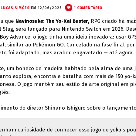
LUCAS SIMÕES
EM 12/06/2025
1 COMENTÁRIO
ou que
Navinosuke: The Yo-Kai Buster
, RPG criado há mai
 Slug, será lançado para Nintendo Switch em 2026. Des
oy Advance, o jogo tinha uma ideia inovadora: usar GP
al, similar ao Pokémon GO. Cancelado na fase final por
ojeto foi adaptado, mas acabou engavetado — até agora.
ke, um boneco de madeira habitado pela alma de uma 
anto explora, encontra e batalha com mais de 150 yo-k
nesa. O jogo mantém seu estilo de arte original em pix
lês.
imento do diretor Shinano Ishiguro sobre o lançamento
 tenham curiosidade de conhecer esse jogo de yokais po