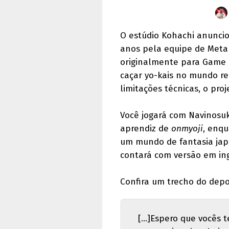
O estúdio Kohachi anunci
anos pela equipe de Metal
originalmente para Game B
caçar yo-kais no mundo re
limitações técnicas, o pr
Você jogará com Navinosu
aprendiz de
onmyoji
, enqu
um mundo de fantasia japo
contará com versão em ing
Confira um trecho do depo
[...]Espero que vocês