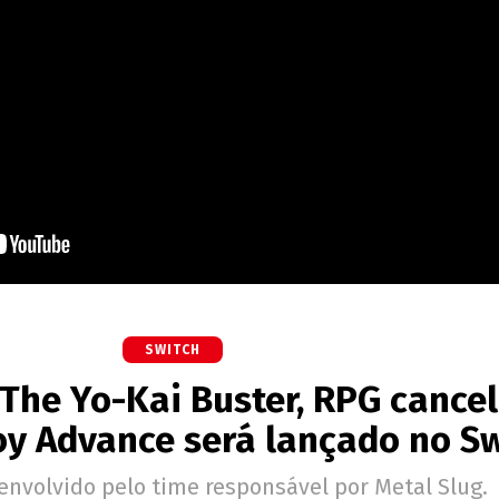
SWITCH
The Yo-Kai Buster, RPG cance
y Advance será lançado no Sw
senvolvido pelo time responsável por Metal Slug.