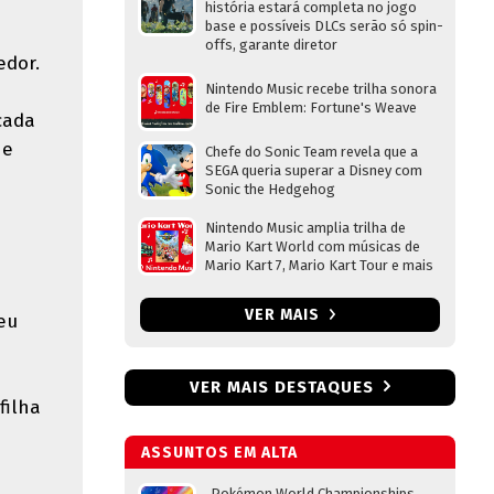
história estará completa no jogo
base e possíveis DLCs serão só spin-
offs, garante diretor
edor.
Nintendo Music recebe trilha sonora
de Fire Emblem: Fortune's Weave
cada
 e
Chefe do Sonic Team revela que a
SEGA queria superar a Disney com
Sonic the Hedgehog
Nintendo Music amplia trilha de
Mario Kart World com músicas de
Mario Kart 7, Mario Kart Tour e mais
VER MAIS
eu
VER MAIS DESTAQUES
filha
ASSUNTOS EM ALTA
Pokémon World Championships