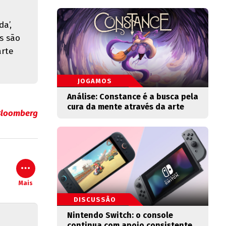
a’,
s são
arte
JOGAMOS
Análise: Constance é a busca pela
cura da mente através da arte
Bloomberg
Mais
DISCUSSÃO
Nintendo Switch: o console
continua com apoio consistente