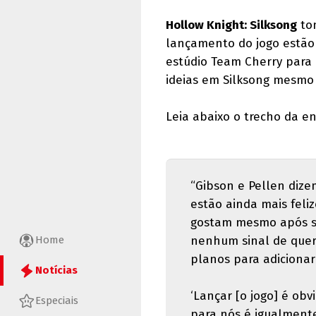
Hollow Knight: Silksong
tom
lançamento do jogo estão 
estúdio Team Cherry para 
ideias em Silksong mesmo
Leia abaixo o trecho da en
“Gibson e Pellen dize
estão ainda mais feli
gostam mesmo após se
nenhum sinal de quere
Home
planos para adicionar
Notícias
‘Lançar [o jogo] é ob
Especiais
para nós é igualment