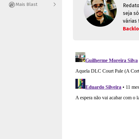
Mais Blast
Redato
seja s
várias
Backl