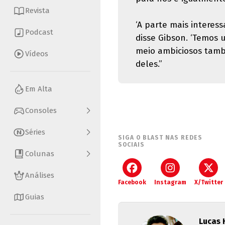
Revista
‘A parte mais interes
Podcast
disse Gibson. ‘Temos 
meio ambiciosos tamb
Vídeos
deles.”
Em Alta
Consoles
Séries
SIGA O BLAST NAS REDES
SOCIAIS
Colunas
Análises
Facebook
Instagram
X/Twitter
Guias
Lucas 