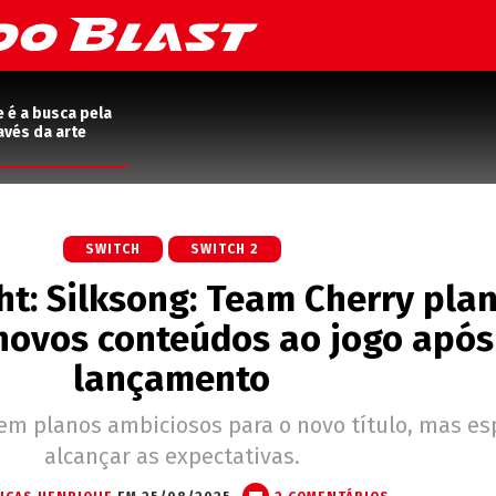
e é a busca pela
avés da arte
SWITCH
SWITCH 2
t: Silksong: Team Cherry pla
novos conteúdos ao jogo após
lançamento
tem planos ambiciosos para o novo título, mas e
alcançar as expectativas.