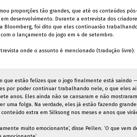
ou proporções tão grandes, que até os conteúdos pós
em desenvolvimento. Durante a entrevista dos criador
a Bloomberg, foi dito que eles continuarão trabalhand
 com o lançamento do jogo em 4 de setembro.
trevista onde o assunto é mencionado (tradução livre):
m que estão felizes que o jogo finalmente está saindo 
zes por poder continuar trabalhando nele, o que eles a
te anos. Eles ainda não se cansaram e não mostrara
r uma folga. Na verdade, eles já estão fazendo grande
 conteúdo extra em Silksong nos meses e anos que virã
viamente muito emocionante’, disse Pellen. ‘O que vem d
e emocionante’.