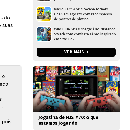
Mario Kart World recebe torneio
-
Open em agosto com recompensa
es do
de pontos de platina
o suas
Wild Blue Skies chegará ao Nintendo
Switch com combate aéreo inspirado
em Star Fox
VER MAIS
— e
inda
m
s
o.
Jogatina de FDS #70: o que
epois
estamos jogando