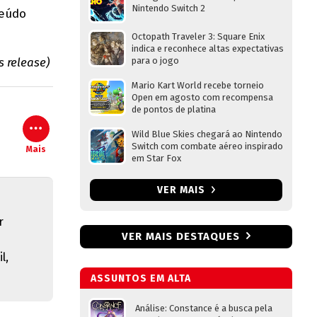
Nintendo Switch 2
teúdo
Octopath Traveler 3: Square Enix
indica e reconhece altas expectativas
s release)
para o jogo
Mario Kart World recebe torneio
Open em agosto com recompensa
de pontos de platina
Wild Blue Skies chegará ao Nintendo
Switch com combate aéreo inspirado
Mais
em Star Fox
VER MAIS
r
VER MAIS DESTAQUES
l,
ASSUNTOS EM ALTA
Análise: Constance é a busca pela