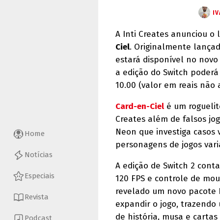
IV
A Inti Creates anunciou 
Ciel
. Originalmente lança
estará disponível no novo
a edição do Switch poder
10.00 (valor em reais não
Card-en-Ciel
é um roguelit
Creates além de falsos jo
Neon que investiga casos 
Home
personagens de jogos vari
Notícias
A edição de Switch 2 cont
Especiais
120 FPS e controle de mou
revelado um novo pacote 
Revista
expandir o jogo, trazend
de história, musa e carta
Podcast