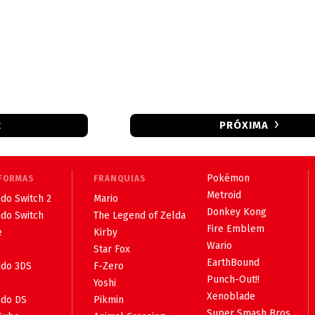
R
PRÓXIMA
Pokémon
FORMAS
FRANQUIAS
Metroid
do Switch 2
Mario
Donkey Kong
ndo Switch
The Legend of Zelda
Fire Emblem
e
Kirby
Wario
Star Fox
EarthBound
ndo 3DS
F-Zero
Punch-Out!!
Yoshi
Xenoblade
ndo DS
Pikmin
Super Smash Bros.