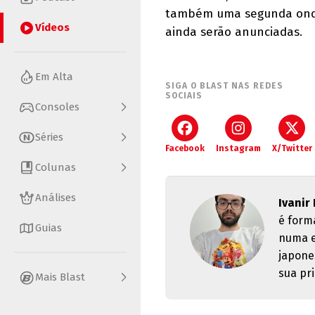
também uma segunda onda
Vídeos
ainda serão anunciadas.
Em Alta
SIGA O BLAST NAS REDES
SOCIAIS
Consoles
Séries
Facebook
Instagram
X/Twitter
Colunas
Análises
Ivanir
é form
Guias
numa e
japone
sua pri
Mais Blast