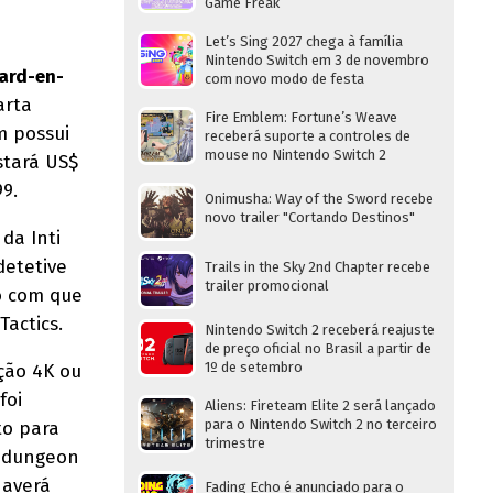
Game Freak
Let’s Sing 2027 chega à família
Nintendo Switch em 3 de novembro
ard-en-
com novo modo de festa
arta
Fire Emblem: Fortune’s Weave
m possui
receberá suporte a controles de
mouse no Nintendo Switch 2
stará US$
9.
Onimusha: Way of the Sword recebe
novo trailer "Cortando Destinos"
da Inti
detetive
Trails in the Sky 2nd Chapter recebe
trailer promocional
o com que
actics.
Nintendo Switch 2 receberá reajuste
de preço oficial no Brasil a partir de
1º de setembro
ção 4K ou
foi
Aliens: Fireteam Elite 2 será lançado
para o Nintendo Switch 2 no terceiro
to para
trimestre
m dungeon
Haverá
Fading Echo é anunciado para o