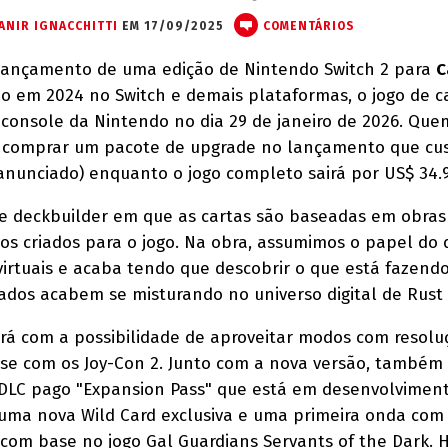
ANIR IGNACCHITTI
EM 17/09/2025
COMENTÁRIOS
o lançamento de uma edição de Nintendo Switch 2 para
C
do em 2024 no Switch e demais plataformas, o jogo de c
 console da Nintendo no dia 29 de janeiro de 2026. Que
á comprar um pacote de upgrade no lançamento que cu
 anunciado) enquanto o jogo completo sairá por US$ 34.9
e deckbuilder em que as cartas são baseadas em obras 
gos criados para o jogo. Na obra, assumimos o papel do 
virtuais e acaba tendo que descobrir o que está fazend
ados acabem se misturando no universo digital de Rust T
ará com a possibilidade de aproveitar modos com resolu
se com os Joy-Con 2. Junto com a nova versão, também 
DLC pago "Expansion Pass" que está em desenvolvimen
o uma nova Wild Card exclusiva e uma primeira onda co
s com base no jogo Gal Guardians Servants of the Dark. 