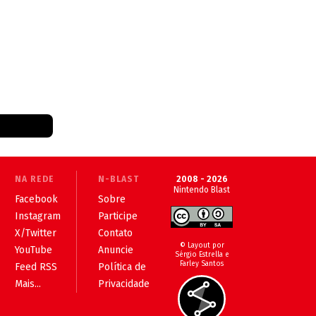
NA REDE
N-BLAST
2008 - 2026
Nintendo Blast
Facebook
Sobre
Instagram
Participe
X/Twitter
Contato
© Layout por
YouTube
Anuncie
Sérgio Estrella e
Farley Santos
Feed RSS
Política de
Mais...
Privacidade