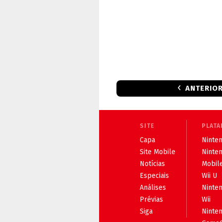
ANTERIO
SITE
PLATA
Capa
Ninten
Site Mobile
Ninte
Notícias
Mobil
Especiais
Wii U
Análises
Ninte
Prévias
Wii
Siga
Ninte