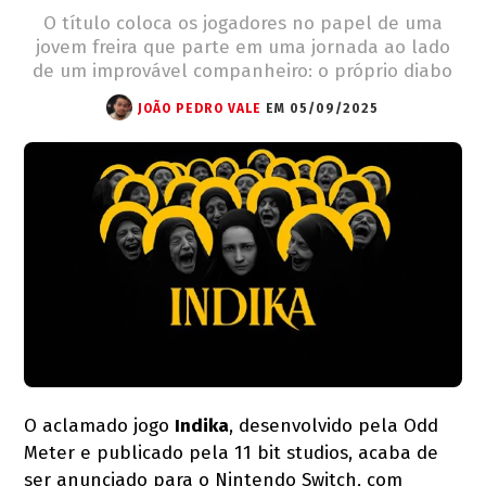
O título coloca os jogadores no papel de uma
jovem freira que parte em uma jornada ao lado
de um improvável companheiro: o próprio diabo
JOÃO PEDRO VALE
EM 05/09/2025
O aclamado jogo
Indika
, desenvolvido pela Odd
Meter e publicado pela 11 bit studios, acaba de
ser anunciado para o Nintendo Switch, com