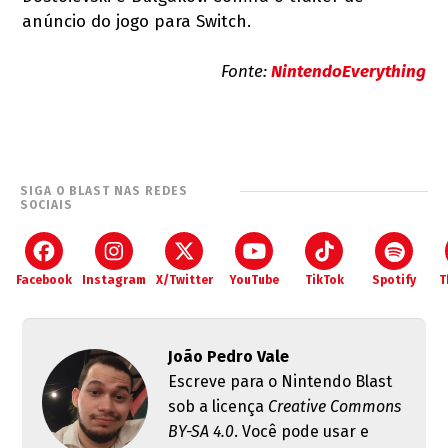
anúncio do jogo para Switch.
Fonte:
NintendoEverything
SIGA O BLAST NAS REDES
SOCIAIS
Facebook
Instagram
X/Twitter
YouTube
TikTok
Spotify
T
João Pedro Vale
Escreve para o Nintendo Blast
sob a licença
Creative Commons
BY-SA 4.0
. Você pode usar e