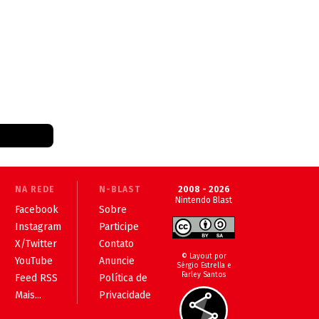
NA REDE
N-BLAST
2008 - 2026
Nintendo Blast
Facebook
Sobre
Instagram
Participe
X/Twitter
Contato
© Layout por
YouTube
Anuncie
Sérgio Estrella e
Farley Santos
Feed RSS
Política de
Mais...
Privacidade