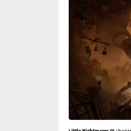
Little Nightmares III
chegar