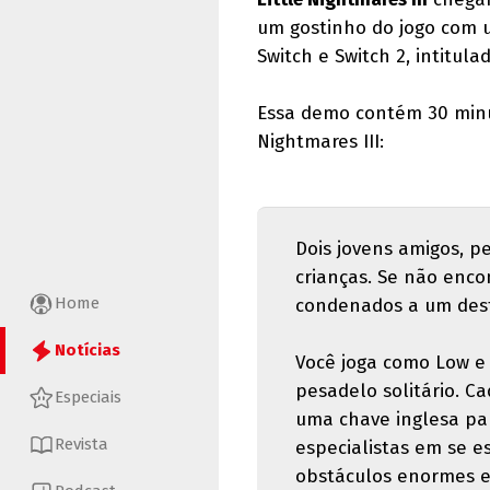
um gostinho do jogo com 
Switch e Switch 2, intitul
Essa demo contém 30 minut
Nightmares III:
Dois jovens amigos, p
crianças. Se não enc
Home
condenados a um dest
Notícias
Você joga como Low e
pesadelo solitário. C
Especiais
uma chave inglesa pa
Revista
especialistas em se e
obstáculos enormes e