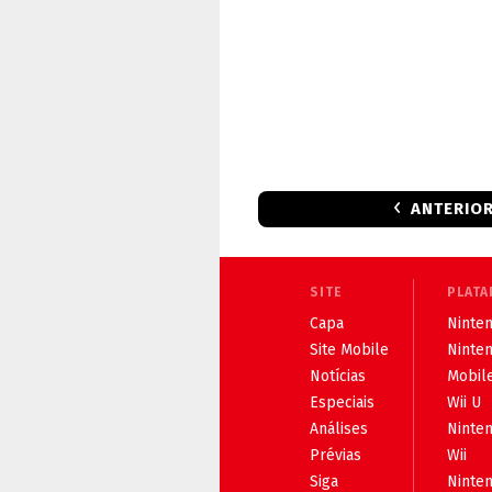
ANTERIO
SITE
PLATA
Capa
Ninten
Site Mobile
Ninte
Notícias
Mobil
Especiais
Wii U
Análises
Ninte
Prévias
Wii
Siga
Ninte