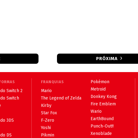
R
PRÓXIMA
Pokémon
FORMAS
FRANQUIAS
Metroid
do Switch 2
Mario
Donkey Kong
ndo Switch
The Legend of Zelda
Fire Emblem
e
Kirby
Wario
Star Fox
EarthBound
ndo 3DS
F-Zero
Punch-Out!!
Yoshi
Xenoblade
ndo DS
Pikmin