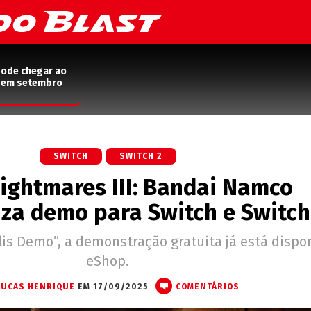
pode chegar ao
2 em setembro
SWITCH
SWITCH 2
Nightmares III: Bandai Namco
iza demo para Switch e Switch
s Demo”, a demonstração gratuita já está dispon
eShop.
LUCAS HENRIQUE
EM 17/09/2025
COMENTÁRIOS