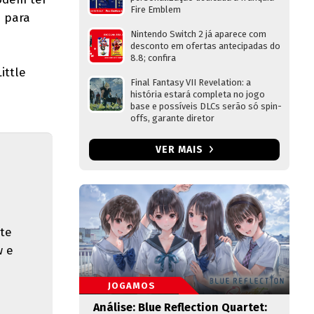
Fire Emblem
 para
Nintendo Switch 2 já aparece com
desconto em ofertas antecipadas do
8.8; confira
ittle
Final Fantasy VII Revelation: a
história estará completa no jogo
base e possíveis DLCs serão só spin-
offs, garante diretor
VER MAIS
te
w e
JOGAMOS
Análise: Blue Reflection Quartet: