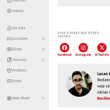
Podcast
Vídeos
Em Alta
SIGA O BLAST NAS REDES
SOCIAIS
Consoles
Séries
Facebook
Instagram
X/Twitter
Colunas
Análises
Lucas 
Redato
Guias
seja s
várias
Mais Blast
Backl