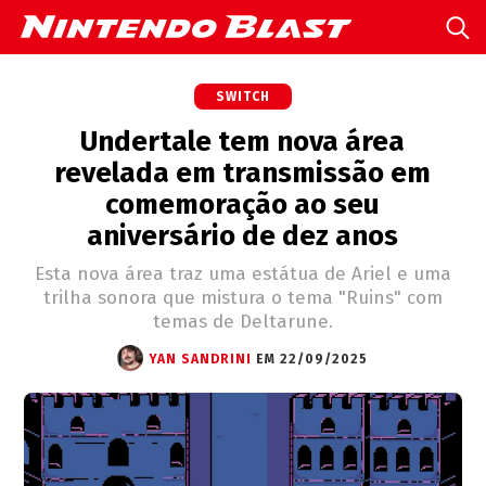
SWITCH
Undertale tem nova área
revelada em transmissão em
comemoração ao seu
aniversário de dez anos
Esta nova área traz uma estátua de Ariel e uma
trilha sonora que mistura o tema "Ruins" com
temas de Deltarune.
YAN SANDRINI
EM 22/09/2025