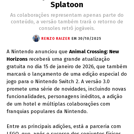
Splatoon
As colaborações representam apenas parte do
conteúdo, a versão também trará o retorno de
consoles retrô jogáveis.
RENZO RAIZER
EM 30/10/2025
A Nintendo anunciou que
Animal Crossing: New
Horizons
receberá uma grande atualização
gratuita no dia 15 de janeiro de 2026, que também
marcará o lançamento de uma edição especial do
jogo para o Nintendo Switch 2. A versão 3.0
promete uma série de novidades, incluindo novas
funcionalidades, personagens inéditos, a adição
de um hotel e múltiplas colaborações com
franquias populares da Nintendo.
Entre as principais adições, está a parceria com
LEGO, que, após o sucesso dos conjuntos físicos