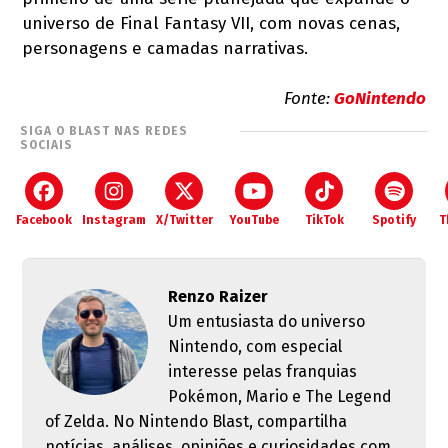
universo de Final Fantasy VII, com novas cenas,
personagens e camadas narrativas.
Fonte:
GoNintendo
SIGA O BLAST NAS REDES
SOCIAIS
Facebook
Instagram
X/Twitter
YouTube
TikTok
Spotify
T
Renzo Raizer
Um entusiasta do universo
Nintendo, com especial
interesse pelas franquias
Pokémon, Mario e The Legend
of Zelda. No Nintendo Blast, compartilha
notícias, análises, opiniões e curiosidades com