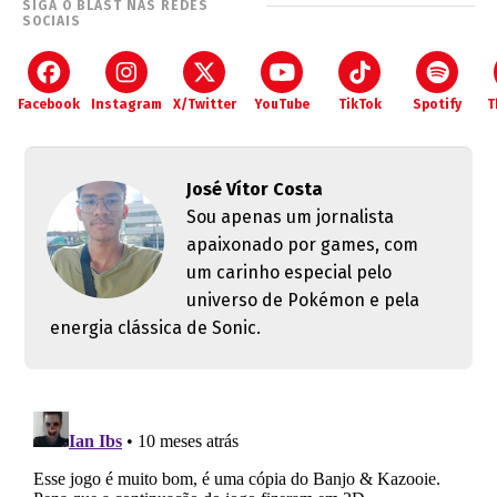
SIGA O BLAST NAS REDES
SOCIAIS
Facebook
Instagram
X/Twitter
YouTube
TikTok
Spotify
T
José Vítor Costa
Sou apenas um jornalista
apaixonado por games, com
um carinho especial pelo
universo de Pokémon e pela
energia clássica de Sonic.