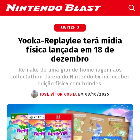
SWITCH 2
Yooka-Replaylee terá mídia
física lançada em 18 de
dezembro
Remake de uma grande homenagem aos
collectathon da era do Nintendo 64 irá receber
edição física com brindes.
JOSÉ VÍTOR COSTA
EM 03/10/2025