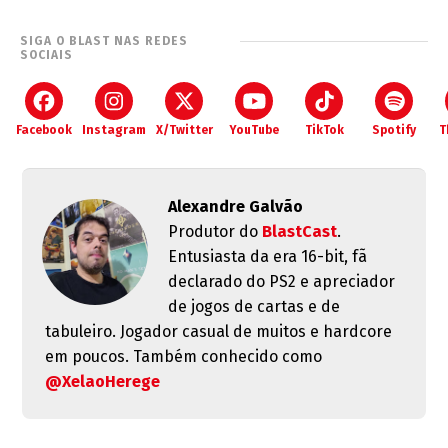
SIGA O BLAST NAS REDES
SOCIAIS
Facebook
Instagram
X/Twitter
YouTube
TikTok
Spotify
T
Alexandre Galvão
Produtor do
BlastCast
.
Entusiasta da era 16-bit, fã
declarado do PS2 e apreciador
de jogos de cartas e de
tabuleiro. Jogador casual de muitos e hardcore
em poucos. Também conhecido como
@XelaoHerege