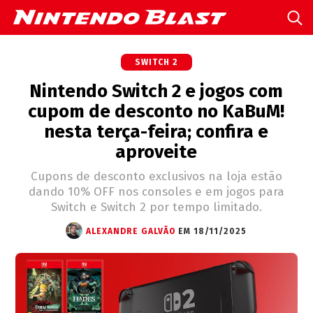
SWITCH 2
Nintendo Switch 2 e jogos com
cupom de desconto no KaBuM!
nesta terça-feira; confira e
aproveite
Cupons de desconto exclusivos na loja estão
dando 10% OFF nos consoles e em jogos para
Switch e Switch 2 por tempo limitado.
ALEXANDRE GALVÃO
EM 18/11/2025