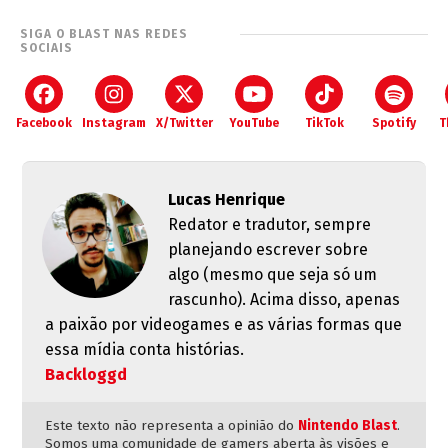
SIGA O BLAST NAS REDES
SOCIAIS
Facebook
Instagram
X/Twitter
YouTube
TikTok
Spotify
T
Lucas Henrique
Redator e tradutor, sempre
planejando escrever sobre
algo (mesmo que seja só um
rascunho). Acima disso, apenas
a paixão por videogames e as várias formas que
essa mídia conta histórias.
Backloggd
Este texto não representa a opinião do
Nintendo Blast
.
Somos uma comunidade de gamers aberta às visões e