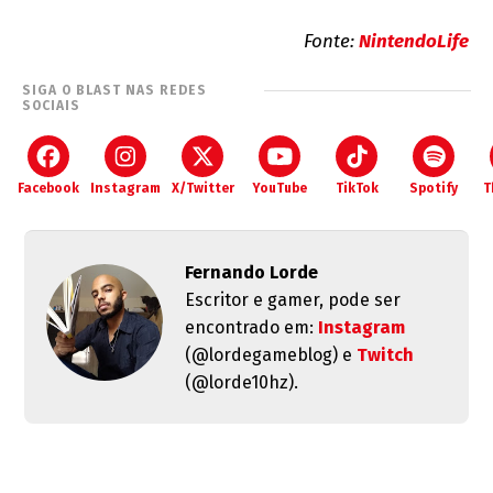
Fonte:
NintendoLife
SIGA O BLAST NAS REDES
SOCIAIS
Facebook
Instagram
X/Twitter
YouTube
TikTok
Spotify
T
Fernando Lorde
Escritor e gamer, pode ser
encontrado em:
Instagram
(@lordegameblog) e
Twitch
(@lorde10hz).