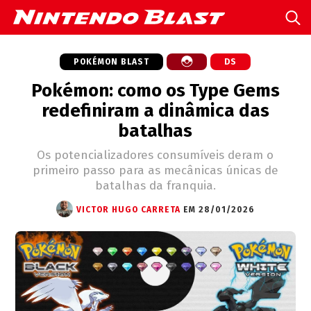
POKÉMON BLAST
DS
Pokémon: como os Type Gems
redefiniram a dinâmica das
batalhas
Os potencializadores consumíveis deram o
primeiro passo para as mecânicas únicas de
batalhas da franquia.
VICTOR HUGO CARRETA
EM 28/01/2026