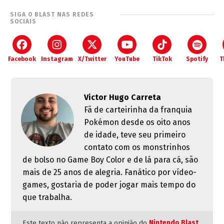
SIGA O BLAST NAS REDES
SOCIAIS
Facebook
Instagram
X/Twitter
YouTube
TikTok
Spotify
T
Victor Hugo Carreta
Fã de carteirinha da franquia
Pokémon desde os oito anos
de idade, teve seu primeiro
contato com os monstrinhos
de bolso no Game Boy Color e de lá para cá, são
mais de 25 anos de alegria. Fanático por vídeo-
games, gostaria de poder jogar mais tempo do
que trabalha.
Este texto não representa a opinião do
Nintendo Blast
.