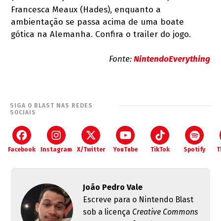
Francesca Meaux (Hades), enquanto a
ambientação se passa acima de uma boate
gótica na Alemanha. Confira o trailer do jogo.
Fonte:
NintendoEverything
SIGA O BLAST NAS REDES
SOCIAIS
Facebook
Instagram
X/Twitter
YouTube
TikTok
Spotify
T
João Pedro Vale
Escreve para o Nintendo Blast
sob a licença
Creative Commons