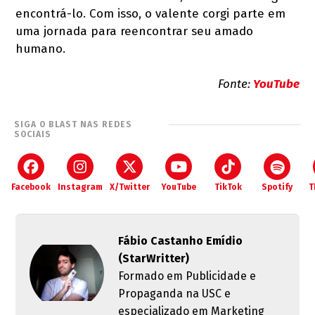
encontrá-lo. Com isso, o valente corgi parte em
uma jornada para reencontrar seu amado
humano.
Fonte:
YouTube
SIGA O BLAST NAS REDES
SOCIAIS
Facebook
Instagram
X/Twitter
YouTube
TikTok
Spotify
T
Fábio Castanho Emídio
(StarWritter)
Formado em Publicidade e
Propaganda na USC e
especializado em Marketing