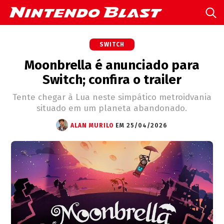
SWITCH
Moonbrella é anunciado para
Switch; confira o trailer
Tente chegar à Lua neste simpático metroidvania
situado em um planeta abandonado.
ALAN MURILO
EM 25/04/2026