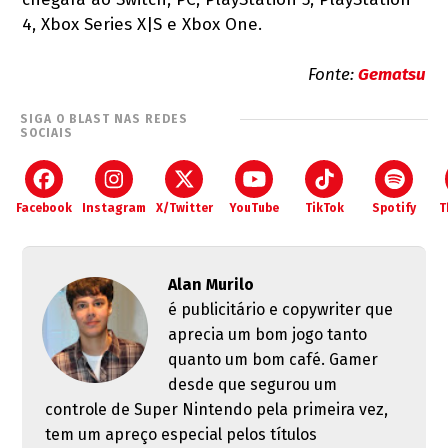
4, Xbox Series X|S e Xbox One.
Fonte:
Gematsu
SIGA O BLAST NAS REDES
SOCIAIS
Facebook
Instagram
X/Twitter
YouTube
TikTok
Spotify
T
Alan Murilo
é publicitário e copywriter que
aprecia um bom jogo tanto
quanto um bom café. Gamer
desde que segurou um
controle de Super Nintendo pela primeira vez,
tem um apreço especial pelos títulos