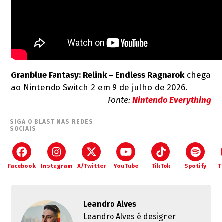
Granblue Fantasy: Relink – Endless Ragnarok
chega
ao Nintendo Switch 2 em 9 de julho de 2026.
Fonte:
Nintendo Everything
SIGA O BLAST NAS REDES
SOCIAIS
Facebook
Instagram
X/Twitter
YouTube
TikTok
Spotify
T
Leandro Alves
Leandro Alves é designer