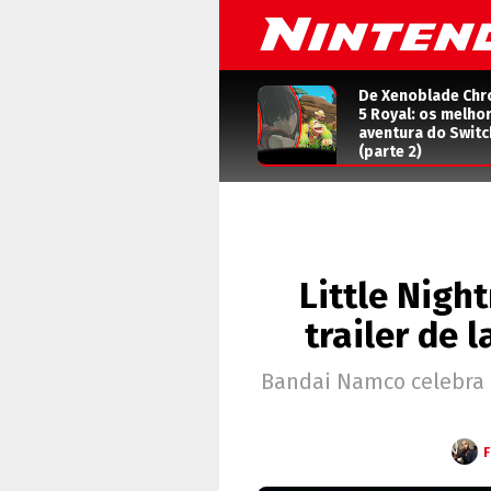
De Xenoblade Chr
5 Royal: os melho
aventura do Switc
(parte 2)
Little Nigh
trailer de 
Bandai Namco celebra 