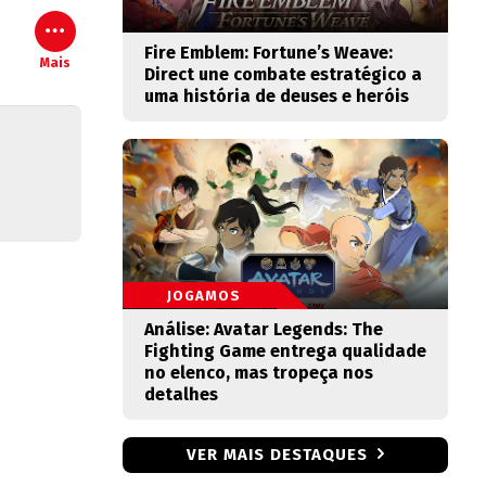
Fire Emblem: Fortune’s Weave:
Mais
Direct une combate estratégico a
uma história de deuses e heróis
JOGAMOS
Análise: Avatar Legends: The
Fighting Game entrega qualidade
no elenco, mas tropeça nos
detalhes
VER MAIS DESTAQUES