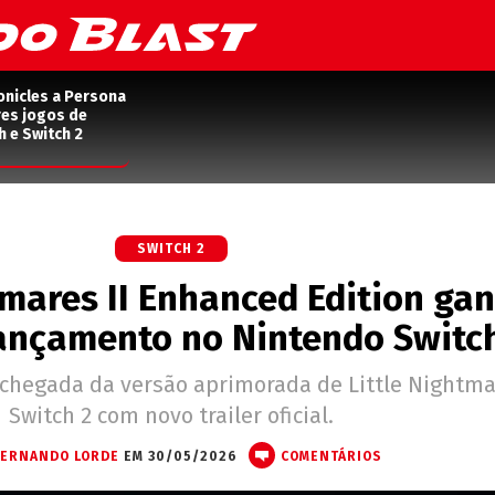
onicles a Persona
res jogos de
h e Switch 2
SWITCH 2
tmares II Enhanced Edition ga
lançamento no Nintendo Switc
chegada da versão aprimorada de Little Nightmar
Switch 2 com novo trailer oficial.
FERNANDO LORDE
EM 30/05/2026
COMENTÁRIOS