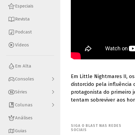
Especiais
Revista
Podcast
Vídeos
Em Alta
Em Little Nightmares II,
Consoles
distorcido pela influência
protagonista do primeiro 
Séries
tentam sobreviver aos hor
Colunas
Análises
SIGA O BLAST NAS REDES
SOCIAIS
Guias