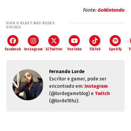
Fonte:
GoNintendo
SIGA O BLAST NAS REDES
SOCIAIS
Facebook
Instagram
X/Twitter
YouTube
TikTok
Spotify
T
Fernando Lorde
Escritor e gamer, pode ser
encontrado em:
Instagram
(@lordegameblog) e
Twitch
(@lorde10hz).