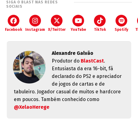
SIGA O BLAST NAS REDES
SOCIAIS
Facebook
Instagram
X/Twitter
YouTube
TikTok
Spotify
T
Alexandre Galvão
Produtor do
BlastCast
.
Entusiasta da era 16-bit, fã
declarado do PS2 e apreciador
de jogos de cartas e de
tabuleiro. Jogador casual de muitos e hardcore
em poucos. Também conhecido como
@XelaoHerege