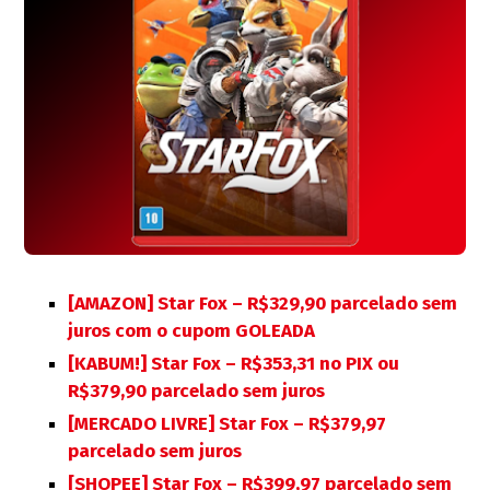
[AMAZON] Star Fox – R$329,90 parcelado sem
juros com o cupom GOLEADA
[KABUM!] Star Fox – R$353,31 no PIX ou
R$379,90 parcelado sem juros
[MERCADO LIVRE] Star Fox – R$379,97
parcelado sem juros
[SHOPEE] Star Fox – R$399,97 parcelado sem